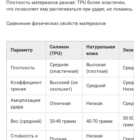
Плотность материалов разная: TPU более эластичен,
что позволяет ему растягиваться при ударе, не ломаясь.
Сравнение физических свойств материалов
Силикон
Натуральная
Параметр
Экокож
(TPU)
кожа
Средняя
Высокая
Плотность
Средня
(эластичная)
(плотная)
Коэффициент
Высокий (не
Средни
Средний
трения
скользит)
Низкий
Амортизация
Отличная
Низкая
Средня
удара
30-50
Вес (средний)
20-40 грамм
40-70 грамм
грамм
Стойкость к
Низкая
Полная
Средня