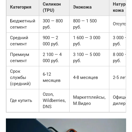
Силикон
Натурал
Категория
Экокожа
(TPU)
кожа
Бюджетный
300 — 800
800 — 1 500
Отсутств
сегмент
руб.
руб.
Средний
900 — 2
1 600 — 3 000
3 000 — 7
сегмент
000 руб.
руб.
руб.
Премиум
2 100 — 4
3 100 — 5 000
8 000 — 1
сегмент
000 руб.
руб.
руб.
Срок
6-12
службы
4-8 месяцев
2-5 лет
месяцев
(средний)
Ozon,
Маркетплейсы,
Официал
Где купить
Wildberries,
М.Видео
дилеры
DNS