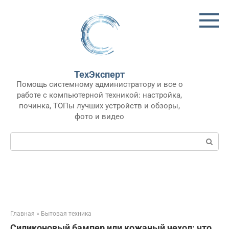
Перейти
к
контенту
ТехЭксперт
Помощь системному администратору и все о
работе с компьютерной техникой: настройка,
починка, ТОПы лучших устройств и обзоры,
фото и видео
Поиск:
Главная
»
Бытовая техника
Силиконовый бампер или кожаный чехол: что