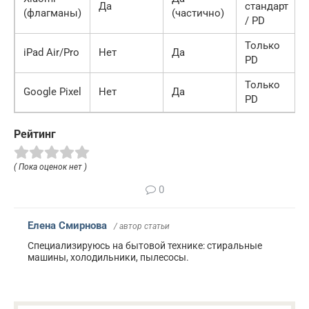
Да
стандарт
(флагманы)
(частично)
/ PD
Только
iPad Air/Pro
Нет
Да
PD
Только
Google Pixel
Нет
Да
PD
Рейтинг
( Пока оценок нет )
0
Елена Смирнова
/ автор статьи
Специализируюсь на бытовой технике: стиральные
машины, холодильники, пылесосы.