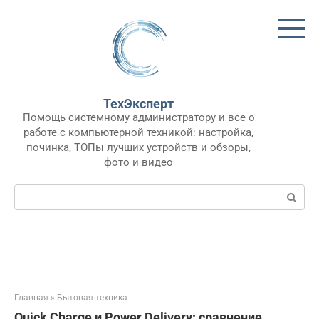
Перейти
к
контенту
ТехЭксперт
Помощь системному администратору и все о
работе с компьютерной техникой: настройка,
починка, ТОПы лучших устройств и обзоры,
фото и видео
Поиск:
Главная
»
Бытовая техника
Quick Charge и Power Delivery: сравнение