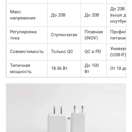
До 20В (и
Макс.
До 20В
До 20В
выше для
напряжение
ноутбуков
Регулировка
Плавная
Профили
Ступенчатая
тока
(INOV)
питания
Универса
Совместимость
Только QC
QC и PD
(USB-IF)
Типичная
До 100
18-36 Вт
От 18 до 2
мощность
Вт