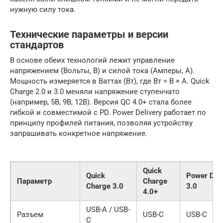
нужную силу тока.
Технические параметры и версии
стандартов
В основе обеих технологий лежит управление
напряжением (Вольты, В) и силой тока (Амперы, А).
Мощность измеряется в Ваттах (Вт), где Вт = В × А. Quick
Charge 2.0 и 3.0 меняли напряжение ступенчато
(например, 5В, 9В, 12В). Версия QC 4.0+ стала более
гибкой и совместимой с PD. Power Delivery работает по
принципу профилей питания, позволяя устройству
запрашивать конкретное напряжение.
Quick
Quick
Power Deli
Параметр
Charge
Charge 3.0
3.0
4.0+
USB-A / USB-
Разъем
USB-C
USB-C
C