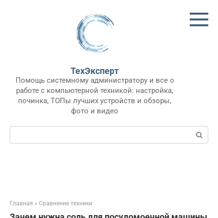
Перейти
к
контенту
ТехЭксперт
Помощь системному администратору и все о
работе с компьютерной техникой: настройка,
починка, ТОПы лучших устройств и обзоры,
фото и видео
Поиск:
Главная
»
Сравнение техники
Зачем нужна соль для посудомоечной машины