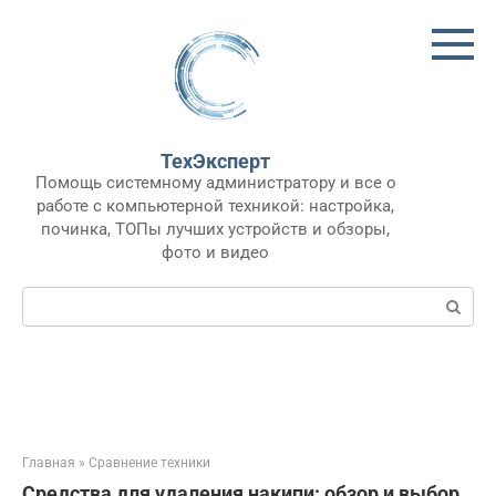
Перейти
к
контенту
ТехЭксперт
Помощь системному администратору и все о
работе с компьютерной техникой: настройка,
починка, ТОПы лучших устройств и обзоры,
фото и видео
Поиск:
Главная
»
Сравнение техники
Средства для удаления накипи: обзор и выбор