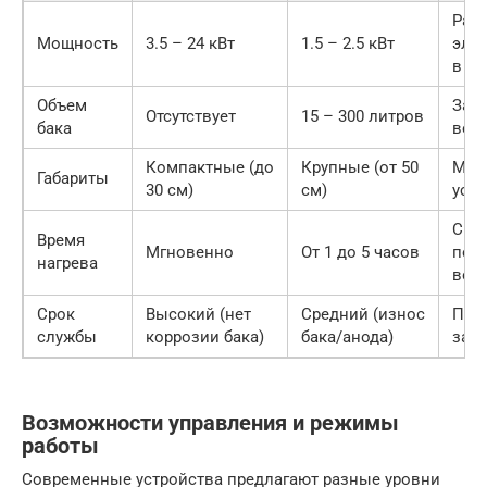
Рас
Мощность
3.5 – 24 кВт
1.5 – 2.5 кВт
эле
в м
Объем
Запа
Отсутствует
15 – 300 литров
бака
вод
Компактные (до
Крупные (от 50
Мес
Габариты
30 см)
см)
уста
Ско
Время
Мгновенно
От 1 до 5 часов
пол
нагрева
вод
Срок
Высокий (нет
Средний (износ
Пер
службы
коррозии бака)
бака/анода)
зам
Возможности управления и режимы
работы
Современные устройства предлагают разные уровни