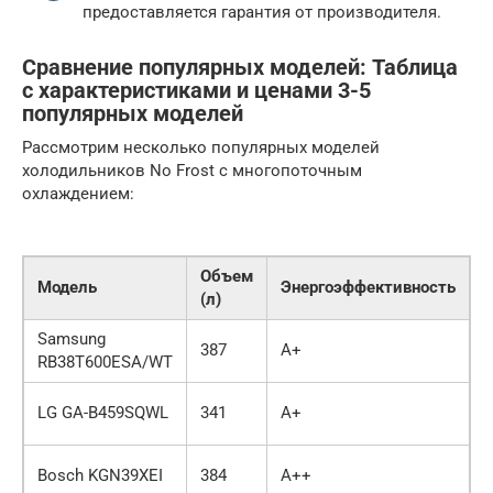
предоставляется гарантия от производителя.
Сравнение популярных моделей: Таблица
с характеристиками и ценами 3-5
популярных моделей
Рассмотрим несколько популярных моделей
холодильников No Frost с многопоточным
охлаждением:
Объем
Ц
Модель
Энергоэффективность
(л)
(
Samsung
6
387
A+
RB38T600ESA/WT
0
5
LG GA-B459SQWL
341
A+
0
7
Bosch KGN39XEI
384
A++
0