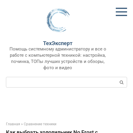
Перейти
к
контенту
ТехЭксперт
Помощь системному администратору и все о
работе с компьютерной техникой: настройка,
починка, ТОПы лучших устройств и обзоры,
фото и видео
Поиск:
Главная
»
Сравнение техники
Как выбрать холодильник No Frost с