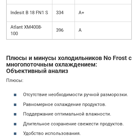
4
Indesit B 18 FN1 S
334
A+
0
Atlant XM4008-
4
396
A
100
0
Плюсы и минусы холодильников No Frost с
многопоточным охлаждением:
Объективный анализ
Плюсы:
Отсутствие необходимости ручной разморозки.
Равномерное охлаждение продуктов.
Поддержание оптимальной влажности.
Длительное сохранение свежести продуктов.
Удобство использования.