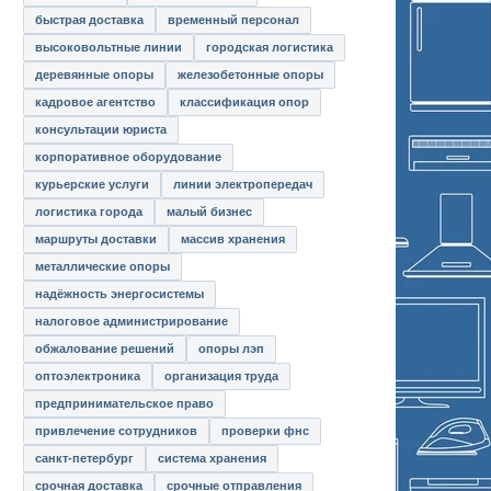
быстрая доставка
временный персонал
высоковольтные линии
городская логистика
деревянные опоры
железобетонные опоры
кадровое агентство
классификация опор
консультации юриста
корпоративное оборудование
курьерские услуги
линии электропередач
логистика города
малый бизнес
маршруты доставки
массив хранения
металлические опоры
надёжность энергосистемы
налоговое администрирование
обжалование решений
опоры лэп
оптоэлектроника
организация труда
предпринимательское право
привлечение сотрудников
проверки фнс
санкт-петербург
система хранения
срочная доставка
срочные отправления