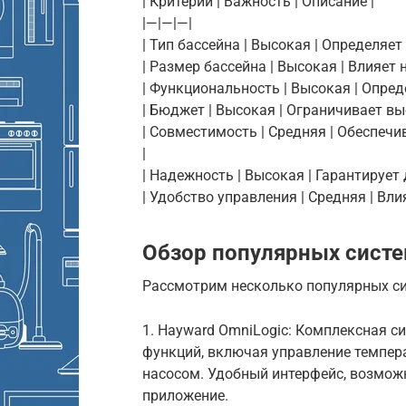
| Критерий | Важность | Описание |
|—|—|—|
| Тип бассейна | Высокая | Определяе
| Размер бассейна | Высокая | Влияет
| Функциональность | Высокая | Опре
| Бюджет | Высокая | Ограничивает вы
| Совместимость | Средняя | Обеспе
|
| Надежность | Высокая | Гарантирует
| Удобство управления | Средняя | Вл
Обзор популярных систе
Рассмотрим несколько популярных си
1. Hayward OmniLogic: Комплексная 
функций, включая управление темпера
насосом. Удобный интерфейс, возмож
приложение.