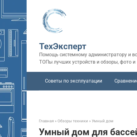
Перейти
к
контенту
ТехЭксперт
Помощь системному администратору и все
ТОПы лучших устройств и обзоры, фото и
Советы по эксплуатации
Сравнени
Главная
»
Обзоры техники
»
Умный дом
Умный дом для бассей