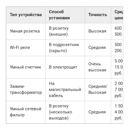
Способ
Средн
Тип устройства
Точность
установки
цена
В розетку
600 — 
Умная розетка
Высокая
(внешне)
500 руб
В подрозетник
500 — 
Wi-Fi реле
Средняя
(скрыто)
200 руб
5 000 
Очень
Умный счетчик
В электрощит
15 000
высокая
руб.
На
2 000 
Зажим-
Средняя/
магистральный
7 000
трансформатор
Высокая
кабель
руб.
В розетку
1 500 
Умный сетевой
(несколько
Средняя
4 000
фильтр
выходов)
руб.