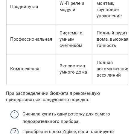
Wi-Fi реле и
монтаж,
Продвинутая
модули
групповое
управление
Системы с
Полный аудит
Профессиональная
умным
дома, высокая
счетчиком
точность
Полная
Экосистема
Комплексная
автоматизация
умного дома
всех линий
При распределении бюджета я рекомендую
придерживаться следующего порядка:
Сначала купить одну розетку для самого
подозрительного прибора.
Приобрести шлюз Zigbee, если планируете