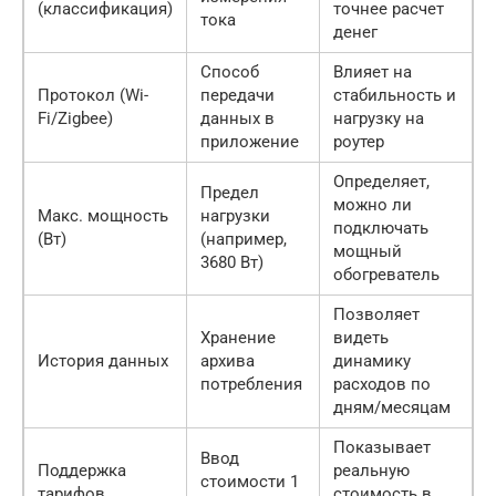
(классификация)
точнее расчет
тока
денег
Способ
Влияет на
Протокол (Wi-
передачи
стабильность и
Fi/Zigbee)
данных в
нагрузку на
приложение
роутер
Определяет,
Предел
можно ли
Макс. мощность
нагрузки
подключать
(Вт)
(например,
мощный
3680 Вт)
обогреватель
Позволяет
Хранение
видеть
История данных
архива
динамику
потребления
расходов по
дням/месяцам
Показывает
Ввод
Поддержка
реальную
стоимости 1
тарифов
стоимость в