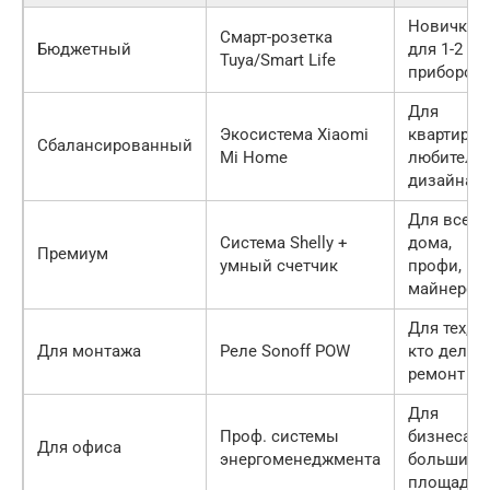
Новичкам
Смарт-розетка
Бюджетный
для 1-2
Tuya/Smart Life
приборов
Для
Экосистема Xiaomi
квартиры,
Сбалансированный
Mi Home
любителя
дизайна
Для всего
Система Shelly +
дома,
Премиум
умный счетчик
профи,
майнеров
Для тех,
Для монтажа
Реле Sonoff POW
кто делае
ремонт
Для
Проф. системы
бизнеса и
Для офиса
энергоменеджмента
больших
площадей