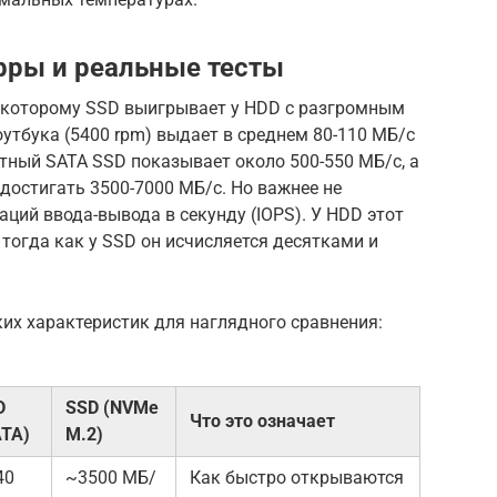
фры и реальные тесты
о которому SSD выигрывает у HDD с разгромным
утбука (5400 rpm) выдает в среднем 80-110 МБ/с
тный SATA SSD показывает около 500-550 МБ/с, а
достигать 3500-7000 МБ/с. Но важнее не
аций ввода-вывода в секунду (IOPS). У HDD этот
 тогда как у SSD он исчисляется десятками и
их характеристик для наглядного сравнения:
D
SSD (NVMe
Что это означает
ATA)
M.2)
40
~3500 МБ/
Как быстро открываются