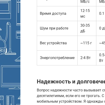
МБ/с
МБ
12-15
Время доступа
0.1
мс
30-35
Шум при работе
0 д
дБ
Вес устройства
~115 г
~45
0.5
Энергопотребление
2-4 Вт
Вт
Надежность и долговечн
Вопрос надежности часто вызывает с
десятилетиями, если его не трогать. 
мобильным устройством. Я однажды 