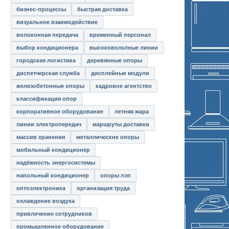
бизнес-процессы
быстрая доставка
визуальное взаимодействие
волоконная передача
временный персонал
выбор кондиционера
высоковольтные линии
городская логистика
деревянные опоры
диспетчерская служба
дисплейные модули
железобетонные опоры
кадровое агентство
классификация опор
корпоративное оборудование
летняя жара
линии электропередач
маршруты доставки
массив хранения
металлические опоры
мобильный кондиционер
надёжность энергосистемы
напольный кондиционер
опоры лэп
оптоэлектроника
организация труда
охлаждение воздуха
привлечение сотрудников
промышленное оборудование