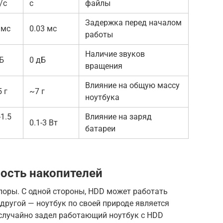
/с
с
файлы
Задержка перед началом
 мс
0.03 мс
работы
Наличие звуков
Б
0 дБ
вращения
Влияние на общую массу
 г
~7 г
ноутбука
-1.5
Влияние на заряд
0.1-3 Вт
батареи
ость накопителей
поры. С одной стороны, HDD может работать
С другой — ноутбук по своей природе является
случайно задел работающий ноутбук с HDD