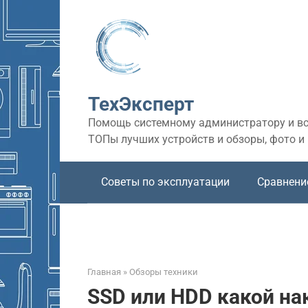
Перейти
к
контенту
ТехЭксперт
Помощь системному администратору и все
ТОПы лучших устройств и обзоры, фото и
Советы по эксплуатации
Сравнени
Главная
»
Обзоры техники
SSD или HDD какой на