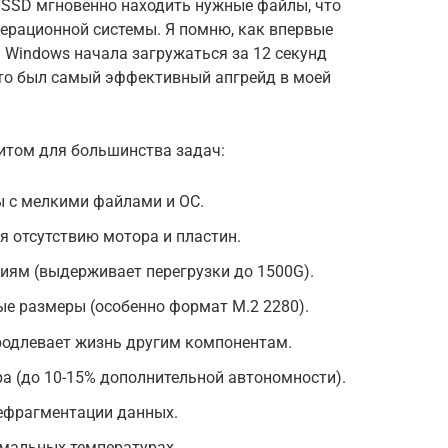
т SSD мгновенно находить нужные файлы, что
ерационной системы. Я помню, как впервые
: Windows начала загружаться за 12 секунд
то был самый эффективный апгрейд в моей
итом для большинства задач:
ы с мелкими файлами и ОС.
 отсутствию мотора и пластин.
иям (выдерживает перегрузки до 1500G).
е размеры (особенно формат M.2 2280).
родлевает жизнь другим компонентам.
а (до 10-15% дополнительной автономности).
дефрагментации данных.
емальных температурах.