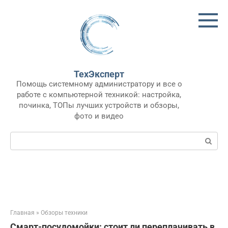
Перейти
к
контенту
ТехЭксперт
Помощь системному администратору и все о
работе с компьютерной техникой: настройка,
починка, ТОПы лучших устройств и обзоры,
фото и видео
Поиск:
Главная
»
Обзоры техники
Смарт-посудомойки: стоит ли переплачивать в