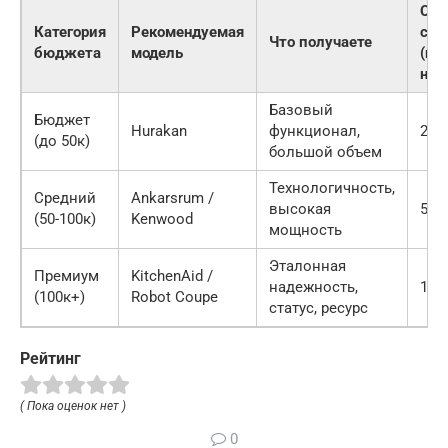
Сро
Категория
Рекомендуемая
сл
Что получаете
бюджета
модель
(пр
наг
Базовый
Бюджет
Hurakan
функционал,
2-3 
(до 50к)
большой объем
Технологичность,
Средний
Ankarsrum /
высокая
5-7 
(50-100к)
Kenwood
мощность
Эталонная
Премиум
KitchenAid /
надежность,
10+
(100к+)
Robot Coupe
статус, ресурс
Рейтинг
( Пока оценок нет )
0