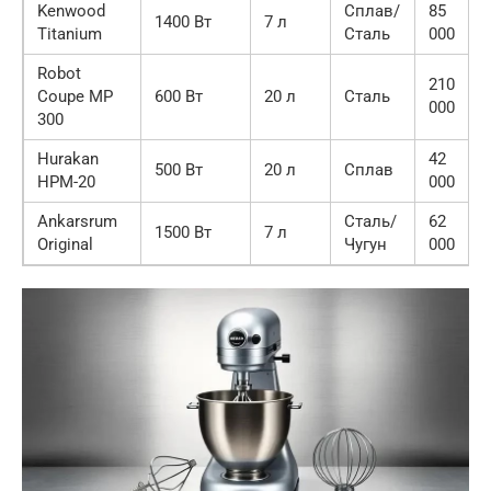
Kenwood
Сплав/
85
1400 Вт
7 л
Titanium
Сталь
000
Robot
210
Coupe MP
600 Вт
20 л
Сталь
000
300
Hurakan
42
500 Вт
20 л
Сплав
HPM-20
000
Ankarsrum
Сталь/
62
1500 Вт
7 л
Original
Чугун
000