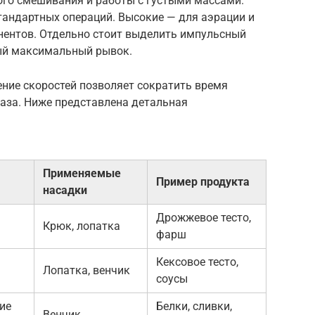
ого смешивания и работы с густыми массами.
тандартных операций. Высокие — для аэрации и
ентов. Отдельно стоит выделить импульсный
ый максимальный рывок.
ение скоростей позволяет сократить время
раза. Ниже представлена детальная
Применяемые
Пример продукта
насадки
Дрожжевое тесто,
Крюк, лопатка
фарш
Кексовое тесто,
Лопатка, венчик
соусы
ие
Белки, сливки,
Венчик