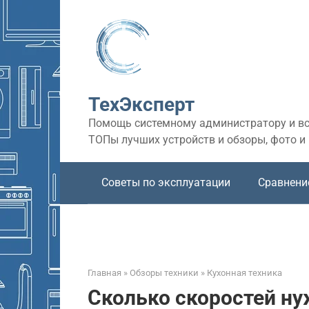
Перейти
к
контенту
ТехЭксперт
Помощь системному администратору и все
ТОПы лучших устройств и обзоры, фото и
Советы по эксплуатации
Сравнени
Главная
»
Обзоры техники
»
Кухонная техника
Сколько скоростей н