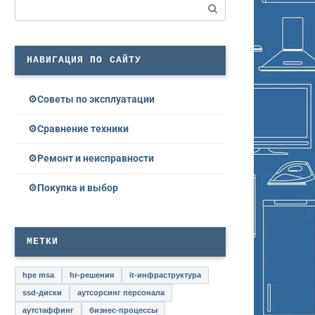
Поиск:
НАВИГАЦИЯ ПО САЙТУ
Советы по эксплуатации
Сравнение техники
Ремонт и неисправности
Покупка и выбор
МЕТКИ
hpe msa
hr-решения
it-инфраструктура
ssd-диски
аутсорсинг персонала
аутстаффинг
бизнес-процессы