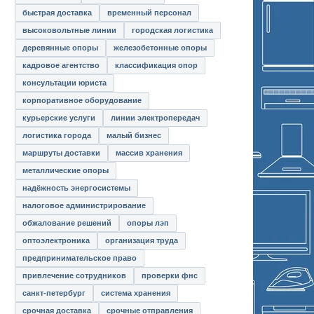
быстрая доставка
временный персонал
высоковольтные линии
городская логистика
деревянные опоры
железобетонные опоры
кадровое агентство
классификация опор
консультации юриста
корпоративное оборудование
курьерские услуги
линии электропередач
логистика города
малый бизнес
маршруты доставки
массив хранения
металлические опоры
надёжность энергосистемы
налоговое администрирование
обжалование решений
опоры лэп
оптоэлектроника
организация труда
предпринимательское право
привлечение сотрудников
проверки фнс
санкт-петербург
система хранения
срочная доставка
срочные отправления