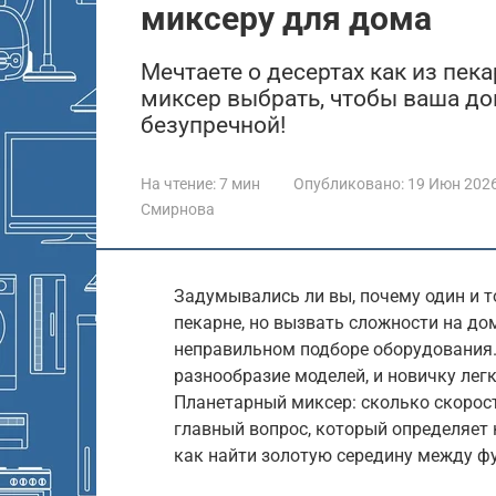
миксеру для дома
Мечтаете о десертах как из пек
миксер выбрать, чтобы ваша д
безупречной!
На чтение:
7 мин
Опубликовано:
19 Июн 202
Смирнова
Задумывались ли вы, почему один и т
пекарне, но вызвать сложности на до
неправильном подборе оборудования.
разнообразие моделей, и новичку легк
Планетарный миксер: сколько скорос
главный вопрос, который определяет 
как найти золотую середину между ф