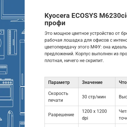
Kyocera ECOSYS M6230ci
профи
Это мощное цветное устройство от бр
рабочая лошадка для офисов с интен
цветопередачу этого МФУ: она идеал
предложений. Корпус выполнен из пр
плотная, ничего не скрипит.
Параметр
Значение
Что
Скорость
30 стр/мин
Выс
печати
1200 x 1200
Чет
Разрешение
dpi
точ