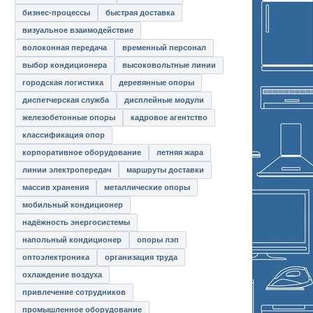
бизнес-процессы
быстрая доставка
визуальное взаимодействие
волоконная передача
временный персонал
выбор кондиционера
высоковольтные линии
городская логистика
деревянные опоры
диспетчерская служба
дисплейные модули
железобетонные опоры
кадровое агентство
классификация опор
корпоративное оборудование
летняя жара
линии электропередач
маршруты доставки
массив хранения
металлические опоры
мобильный кондиционер
надёжность энергосистемы
напольный кондиционер
опоры лэп
оптоэлектроника
организация труда
охлаждение воздуха
привлечение сотрудников
промышленное оборудование