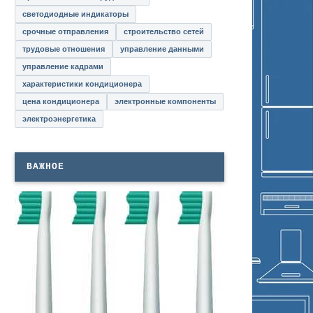
светодиодные индикаторы
срочные отправления
строительство сетей
трудовые отношения
управление данными
управление кадрами
характеристики кондиционера
цена кондиционера
электронные компоненты
электроэнергетика
ВАЖНОЕ