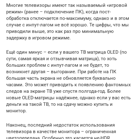
Многие телевизоры имеют так называемый «игровой
режим» (ранее – подключение ПК), когда пост-
обработка отключается по-максимуму, однако и в этом
случае с инпут-лагом не всё хорошо. Те цифры, что мы
приводили выше, это как раз про минимальную
задержку в игровом режиме.
Ещё один минус – если у вашего ТВ матрица OLED (по
сути, самая яркая и отзывчивая матрица), то хоть
больших проблем с инпут-лагом и не будет, то
возникнет другая – выгорание. При работе на ПК
большая часть экрана не обновляется буквально
часами. Это может приводить к появлению фантомных
следов на экране ТВ уже спустя полгода-год. Более
новые OLED-матрицы надёжнее, однако если у вас есть
деньги на такой ТВ, то на сдачу можно купить и
монитор.
Наконец, последний недостаток использования
телевизора в качестве монитора – ограниченная
цветопередача. Особенно это касается не-HDR