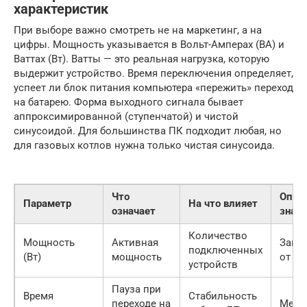
характеристик
При выборе важно смотреть не на маркетинг, а на
цифры. Мощность указывается в Вольт-Амперах (ВА) и
Ваттах (Вт). Ватты — это реальная нагрузка, которую
выдержит устройство. Время переключения определяет,
успеет ли блок питания компьютера «пережить» переход
на батарею. Форма выходного сигнала бывает
аппроксимированной (ступенчатой) и чистой
синусоидой. Для большинства ПК подходит любая, но
для газовых котлов нужна только чистая синусоида.
Что
Опти
Параметр
На что влияет
означает
знач
Количество
Мощность
Активная
Запас
подключенных
(Вт)
мощность
от на
устройств
Пауза при
Время
Стабильность
переходе на
Мене