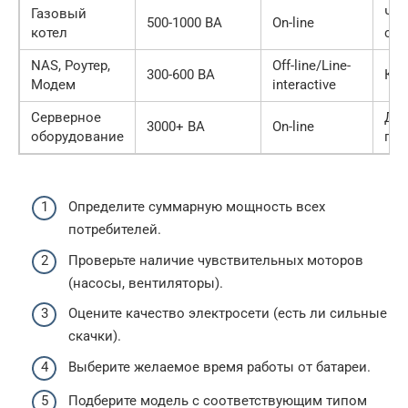
Газовый
Чис
500-1000 ВА
On-line
котел
син
NAS, Роутер,
Off-line/Line-
300-600 ВА
Ком
Модем
interactive
Серверное
Дв
3000+ ВА
On-line
оборудование
пре
Определите суммарную мощность всех
потребителей.
Проверьте наличие чувствительных моторов
(насосы, вентиляторы).
Оцените качество электросети (есть ли сильные
скачки).
Выберите желаемое время работы от батареи.
Подберите модель с соответствующим типом