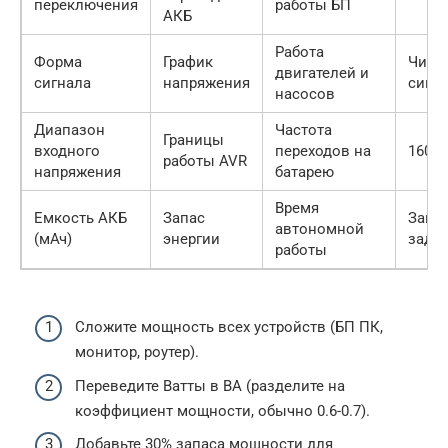
переключения
работы БП
АКБ
Работа
Форма
График
Чист
двигателей и
сигнала
напряжения
сину
насосов
Диапазон
Частота
Границы
входного
переходов на
160-2
работы AVR
напряжения
батарею
Время
Емкость АКБ
Запас
Завис
автономной
(мАч)
энергии
зада
работы
Сложите мощность всех устройств (БП ПК,
монитор, роутер).
Переведите Ватты в ВА (разделите на
коэффициент мощности, обычно 0.6-0.7).
Добавьте 30% запаса мощности для