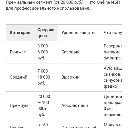
Премиальный сегмент (от 20 000 руб.) — это On-line ИБП
для профессионального использования.
Средняя
Категория
Уровень защиты
Что получа
цена
3 000 —
Резервное
Бюджет
6 000
Базовый
питание,
руб.
фильтрация
AVR, защита
7 000 —
скачков,
Средний
18 000
Высокий
синусоида
руб.
(редко)
20 000
Двойное
— 100
преобразов
Премиум
Абсолютный
000+
0 мс
руб.
переключе
от 50
Модульност
Профи
Индустриальный