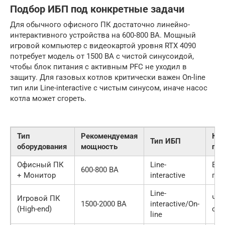
Подбор ИБП под конкретные задачи
Для обычного офисного ПК достаточно линейно-
интерактивного устройства на 600-800 ВА. Мощный
игровой компьютер с видеокартой уровня RTX 4090
потребует модель от 1500 ВА с чистой синусоидой,
чтобы блок питания с активным PFC не уходил в
защиту. Для газовых котлов критически важен On-line
тип или Line-interactive с чистым синусом, иначе насос
котла может сгореть.
Тип
Рекомендуемая
Кри
Тип ИБП
оборудования
мощность
пар
Офисный ПК
Line-
Вр
600-800 ВА
+ Монитор
interactive
пер
Line-
Игровой ПК
Чис
1500-2000 ВА
interactive/On-
(High-end)
син
line