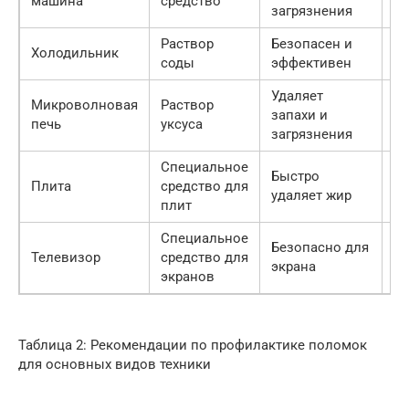
машина
средство
д
загрязнения
Раствор
Безопасен и
Тр
Холодильник
соды
эффективен
в
Удаляет
М
Микроволновая
Раствор
запахи и
ос
печь
уксуса
загрязнения
за
Специальное
Быстро
М
Плита
средство для
удаляет жир
а
плит
Специальное
Безопасно для
М
Телевизор
средство для
экрана
д
экранов
Таблица 2: Рекомендации по профилактике поломок
для основных видов техники