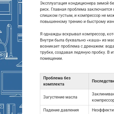
Эксплуатация кондиционера зимой бе
риск. Главная проблема заключается 
слишком густым, и компрессор не мож
повышенному трению и быстрому изно
Я однажды вскрывал компрессор, кото
Внутри была буквально «каша» из мас
возникает проблема с дренажем: вода
трубке, создавая ледяную пробку. В и
помещении.
Проблема без
Последств
комплекта
Заклинива
Загустение масла
компрессо
Падение давления
Неэффекти