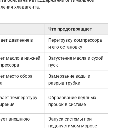
екта основана на поддержании оптимальной
ления хладагента.
Что предотвращает
ает давление в
Перегрузку компрессора
и его остановку
ет масло в нижней
Загустение масла и сухой
прессора
пуск
ет место сбора
Замерзание воды и
та
разрыв трубки
ает температуру
Образование ледяных
ирения
пробок в системе
рует внешнюю
Запуск системы при
недопустимом морозе