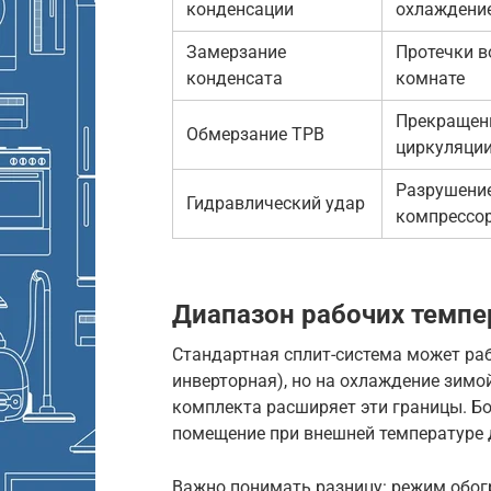
конденсации
охлаждени
Замерзание
Протечки в
конденсата
комнате
Прекращен
Обмерзание ТРВ
циркуляци
Разрушени
Гидравлический удар
компрессо
Диапазон рабочих темпе
Стандартная сплит-система может рабо
инверторная), но на охлаждение зимой
комплекта расширяет эти границы. Б
помещение при внешней температуре до
Важно понимать разницу: режим обог