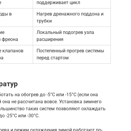
е
поддерживает цикл
оды в
Нагрев дренажного поддона и
трубки
ие
Локальный подогрев узла
и фреона
расширения
е клапанов
Постепенный прогрев системы
ра
перед стартом
ратур
тать на обогрев до -5°C или -15°C (если она
 она не рассчитана вовсе. Установка зимнего
ольшинство таких систем позволяют охлаждать
 -25°C или -30°C.
рева и режим охлаждения зимой работают по-