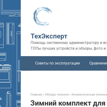
Перейти
к
контенту
ТехЭксперт
Помощь системному администратору и все
ТОПы лучших устройств и обзоры, фото и
Советы по эксплуатации
Сравнени
Главная
»
Обзоры техники
»
Климатическая техник
Зимний комплект для 