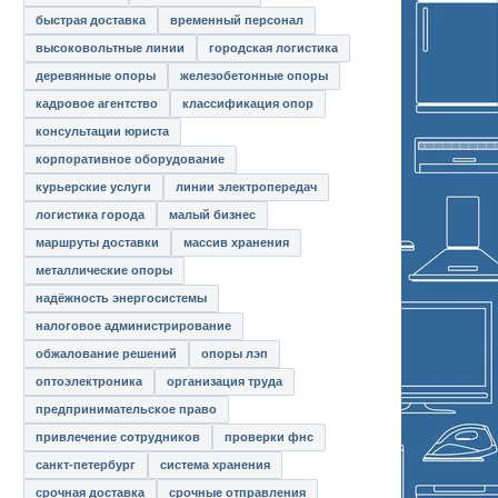
быстрая доставка
временный персонал
высоковольтные линии
городская логистика
деревянные опоры
железобетонные опоры
кадровое агентство
классификация опор
консультации юриста
корпоративное оборудование
курьерские услуги
линии электропередач
логистика города
малый бизнес
маршруты доставки
массив хранения
металлические опоры
надёжность энергосистемы
налоговое администрирование
обжалование решений
опоры лэп
оптоэлектроника
организация труда
предпринимательское право
привлечение сотрудников
проверки фнс
санкт-петербург
система хранения
срочная доставка
срочные отправления