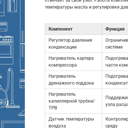
отвечает за свой узел. Работа компл
температуры масла и регулировке дав
Компонент
Функция
Регулятор давления
Ограничив
конденсации
системе
Нагреватель картера
Подогрева
компрессора
части ком
Нагреватель
Подогрева
дренажного поддона
конденса
Нагреватель
Поддержив
капиллярной трубки/
узла расш
ТРВ
Датчик температуры
Контроли
воздуха
среду