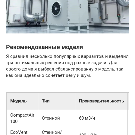
Рекомендованные модели
Я сравнил несколько популярных вариантов и выделил
три оптимальных решения под разные задачи. Для
своего дома я выбрал сбалансированную модель, так
как она идеально сочетает цену и шум.
Ц
Модель
Тип
Производительность
(
CompactAir
2
Стенной
60 м3/ч
100
р
EcoVent
Стенной/
4