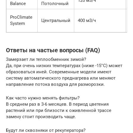
120 м3/ч
Balance
Потолочный
р
ProClimate
1
Центральный
400 м3/ч
System
р
Ответы на частые вопросы (FAQ)
Замерзает ли теплообменник зимой?
Да, при очень низких температурах (ниже -15°C) может
образоваться иней. Современные модели имеют
систему автоматического преднагрева или меняют
направление потока воздуха для разморозки.
Как часто нужно менять фильтры?
В среднем раз в 3-6 месяцев. В период цветения
растений или при близости к оживленной трассе
замену стоит производить чаще.
Будут ли сквозняки от рекуператора?