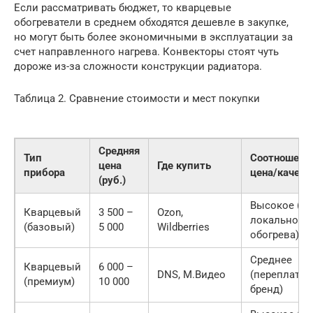
Если рассматривать бюджет, то кварцевые
обогреватели в среднем обходятся дешевле в закупке,
но могут быть более экономичными в эксплуатации за
счет направленного нагрева. Конвекторы стоят чуть
дороже из-за сложности конструкции радиатора.
Таблица 2. Сравнение стоимости и мест покупки
Средняя
Тип
Соотношени
цена
Где купить
прибора
цена/качест
(руб.)
Высокое (дл
Кварцевый
3 500 –
Ozon,
локального
(базовый)
5 000
Wildberries
обогрева)
Среднее
Кварцевый
6 000 –
DNS, М.Видео
(переплата 
(премиум)
10 000
бренд)