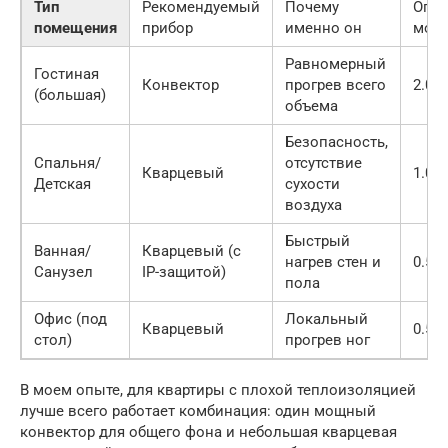
Тип
Рекомендуемый
Почему
Опти
помещения
прибор
именно он
мощ
Равномерный
Гостиная
Конвектор
прогрев всего
2.0 –
(большая)
объема
Безопасность,
Спальня/
отсутствие
Кварцевый
1.0 –
Детская
сухости
воздуха
Быстрый
Ванная/
Кварцевый (с
нагрев стен и
0.5 –
Санузел
IP-защитой)
пола
Офис (под
Локальный
Кварцевый
0.5 –
стол)
прогрев ног
В моем опыте, для квартиры с плохой теплоизоляцией
лучше всего работает комбинация: один мощный
конвектор для общего фона и небольшая кварцевая