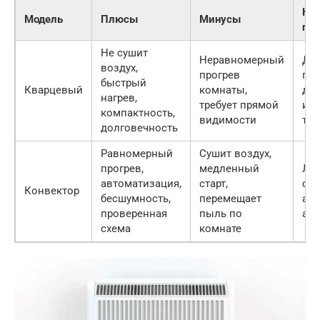
Ко
Модель
Плюсы
Минусы
под
Не сушит
Неравномерный
Дл
воздух,
прогрев
по
быстрый
Кварцевый
комнаты,
до
нагрев,
требует прямой
ис
компактность,
видимости
теп
долговечность
Равномерный
Сушит воздух,
прогрев,
медленный
Лю
автоматизация,
старт,
си
Конвектор
бесшумность,
перемещает
алл
проверенная
пыль по
ас
схема
комнате