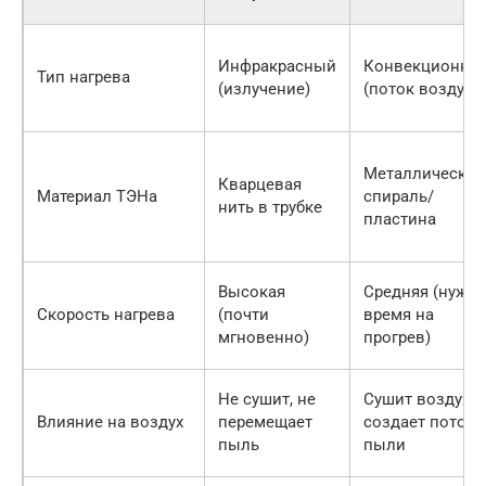
Инфракрасный
Конвекционны
Тип нагрева
(излучение)
(поток воздуха)
Металлическая
Кварцевая
Материал ТЭНа
спираль/
нить в трубке
пластина
Высокая
Средняя (нужн
Скорость нагрева
(почти
время на
мгновенно)
прогрев)
Не сушит, не
Сушит воздух,
Влияние на воздух
перемещает
создает потоки
пыль
пыли