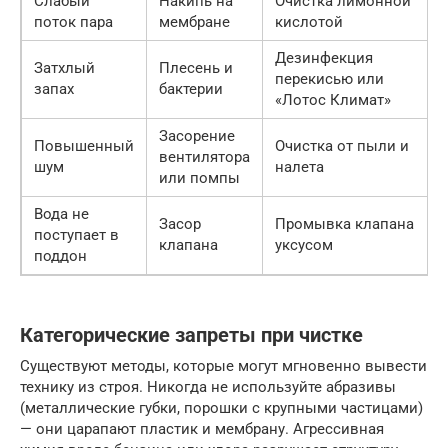
Слабый
Накипь на
Очистка лимонной
поток пара
мембране
кислотой
Дезинфекция
Затхлый
Плесень и
перекисью или
запах
бактерии
«Лотос Климат»
Засорение
Повышенный
Очистка от пыли и
вентилятора
шум
налета
или помпы
Вода не
Засор
Промывка клапана
поступает в
клапана
уксусом
поддон
Категорические запреты при чистке
Существуют методы, которые могут мгновенно вывести
технику из строя. Никогда не используйте абразивы
(металлические губки, порошки с крупными частицами)
— они царапают пластик и мембрану. Агрессивная