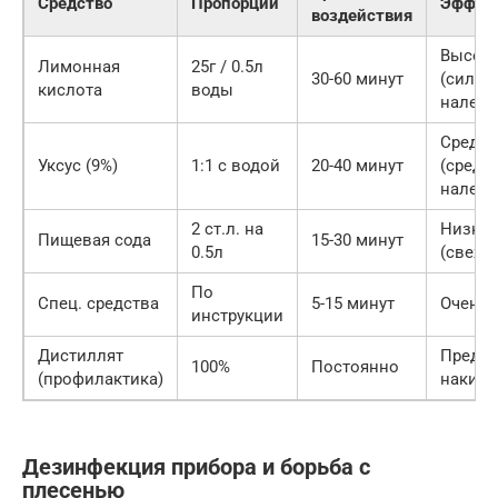
Средство
Пропорции
Эффек
воздействия
Высок
Лимонная
25г / 0.5л
30-60 минут
(сильн
кислота
воды
налет)
Средня
Уксус (9%)
1:1 с водой
20-40 минут
(средн
налет)
2 ст.л. на
Низкая
Пищевая сода
15-30 минут
0.5л
(свежи
По
Спец. средства
5-15 минут
Очень 
инструкции
Дистиллят
Предот
100%
Постоянно
(профилактика)
накипь
Дезинфекция прибора и борьба с
плесенью