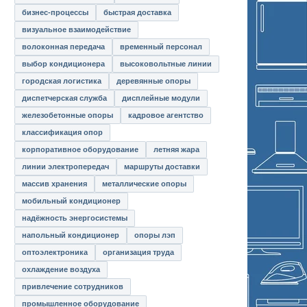
бизнес-процессы
быстрая доставка
визуальное взаимодействие
волоконная передача
временный персонал
выбор кондиционера
высоковольтные линии
городская логистика
деревянные опоры
диспетчерская служба
дисплейные модули
железобетонные опоры
кадровое агентство
классификация опор
корпоративное оборудование
летняя жара
линии электропередач
маршруты доставки
массив хранения
металлические опоры
мобильный кондиционер
надёжность энергосистемы
напольный кондиционер
опоры лэп
оптоэлектроника
организация труда
охлаждение воздуха
привлечение сотрудников
промышленное оборудование