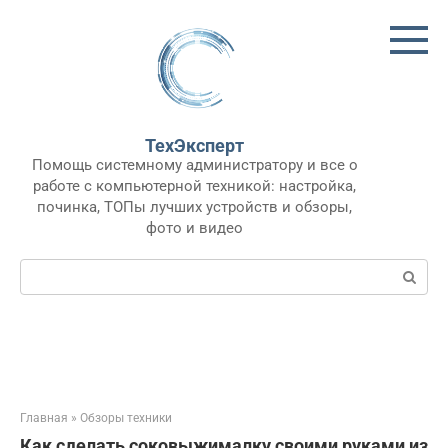
Перейти
к
контенту
ТехЭксперт
Помощь системному администратору и все о
работе с компьютерной техникой: настройка,
починка, ТОПы лучших устройств и обзоры,
фото и видео
Поиск:
Главная
»
Обзоры техники
Как сделать соковыжималку своими руками из