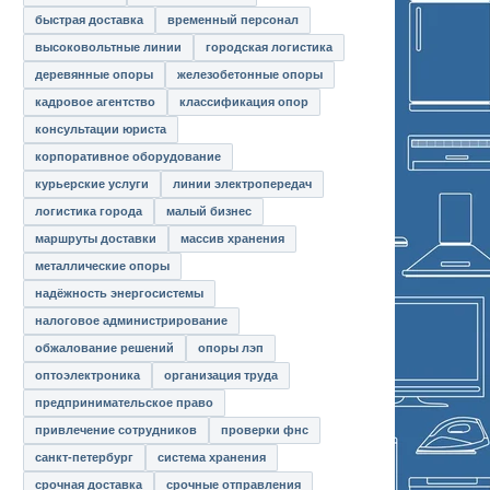
быстрая доставка
временный персонал
высоковольтные линии
городская логистика
деревянные опоры
железобетонные опоры
кадровое агентство
классификация опор
консультации юриста
корпоративное оборудование
курьерские услуги
линии электропередач
логистика города
малый бизнес
маршруты доставки
массив хранения
металлические опоры
надёжность энергосистемы
налоговое администрирование
обжалование решений
опоры лэп
оптоэлектроника
организация труда
предпринимательское право
привлечение сотрудников
проверки фнс
санкт-петербург
система хранения
срочная доставка
срочные отправления