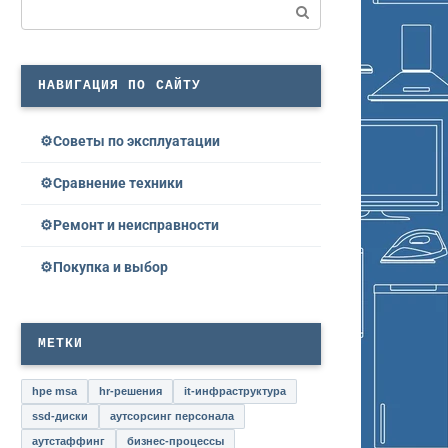
Поиск:
НАВИГАЦИЯ ПО САЙТУ
Советы по эксплуатации
Сравнение техники
Ремонт и неисправности
Покупка и выбор
МЕТКИ
hpe msa
hr-решения
it-инфраструктура
ssd-диски
аутсорсинг персонала
аутстаффинг
бизнес-процессы