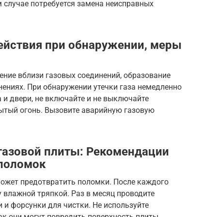
м случае потребуется замена неисправных
действия при обнаружении, меры
пение вблизи газовых соединений, образование
нениях. При обнаружении утечки газа немедленно
а и двери, не включайте и не выключайте
рытый огонь. Вызовите аварийную газовую
газовой плиты: Рекомендации
 поломок
может предотвратить поломки. После каждого
 влажной тряпкой. Раз в месяц проводите
 и форсунки для чистки. Не используйте
ак они могут повредить поверхность плиты.