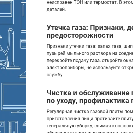
неисправен ТЭН или термостат. В это
деталей.
Утечка газа: Признаки, 
предосторожности
Признаки утечки газа: запах газа, ши
пузырей мыльного раствора на соеди
перекройте подачу газа, откройте окн
электроприборы, не используйте отк
службу.
Чистка и обслуживание 
по уходу, профилактика
Регулярная чистка газовой плиты по
приготовления пищи протирайте плиту
генеральную уборку, снимая конфорки
абразивные чистящие средства, так к