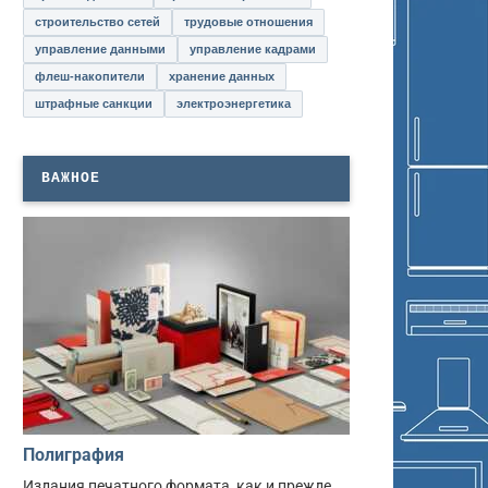
строительство сетей
трудовые отношения
управление данными
управление кадрами
флеш-накопители
хранение данных
штрафные санкции
электроэнергетика
ВАЖНОЕ
Полиграфия
Издания печатного формата, как и прежде,