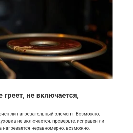
 греет, не включается,
лючен ли нагревательный элемент. Возможно,
уховка не включается, проверьте, исправен ли
а нагревается неравномерно, возможно,