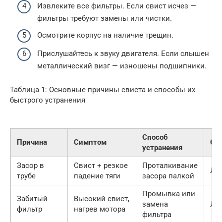
Извлеките все фильтры. Если свист исчез —
фильтры требуют замены или чистки.
Осмотрите корпус на наличие трещин.
Прислушайтесь к звуку двигателя. Если слышен
металлический визг — изношены подшипники.
Таблица 1: Основные причины свиста и способы их
быстрого устранения
Способ
Причина
Симптом
Сл
устранения
Засор в
Свист + резкое
Проталкивание
Ле
трубе
падение тяги
засора палкой
Промывка или
Забитый
Высокий свист,
замена
Ле
фильтр
нагрев мотора
фильтра