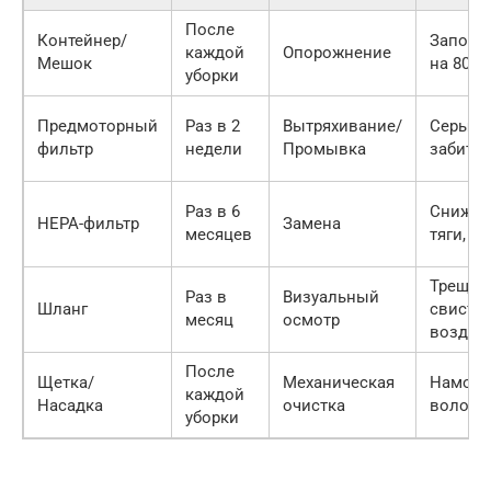
После
Контейнер/
Заполн
каждой
Опорожнение
Мешок
на 80%
уборки
Предмоторный
Раз в 2
Вытряхивание/
Серый ц
фильтр
недели
Промывка
забитос
Раз в 6
Снижен
HEPA-фильтр
Замена
месяцев
тяги, с
Трещин
Раз в
Визуальный
Шланг
свист
месяц
осмотр
воздух
После
Щетка/
Механическая
Намота
каждой
Насадка
очистка
волосы
уборки