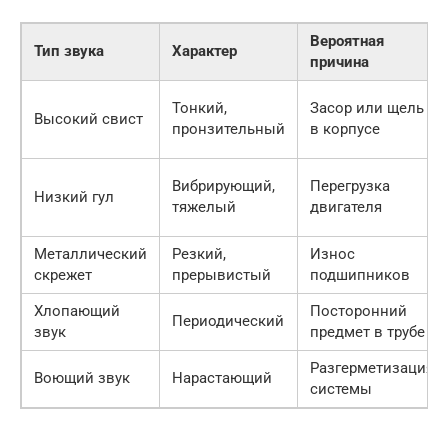
Вероятная
Тип звука
Характер
причина
Тонкий,
Засор или щель
Высокий свист
пронзительный
в корпусе
Вибрирующий,
Перегрузка
Низкий гул
тяжелый
двигателя
Металлический
Резкий,
Износ
скрежет
прерывистый
подшипников
Хлопающий
Посторонний
Периодический
звук
предмет в трубе
Разгерметизация
Воющий звук
Нарастающий
системы