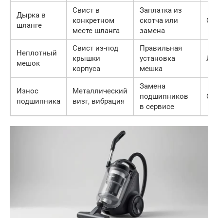
Свист в
Заплатка из
Дырка в
конкретном
скотча или
Ср
шланге
месте шланга
замена
Свист из-под
Правильная
Неплотный
крышки
установка
Ле
мешок
корпуса
мешка
Замена
Износ
Металлический
подшипников
Сл
подшипника
визг, вибрация
в сервисе