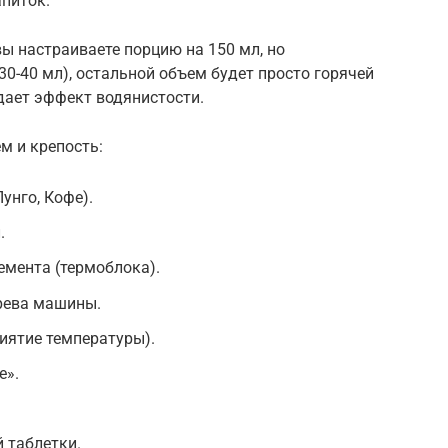
апиток.
вы настраиваете порцию на 150 мл, но
30-40 мл), остальной объем будет просто горячей
дает эффект водянистости.
м и крепость:
унго, Кофе).
.
емента (термоблока).
рева машины.
иятие температуры).
е».
 таблетки.