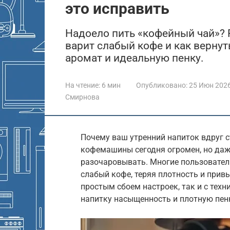
это исправить
Надоело пить «кофейный чай»?
варит слабый кофе и как верну
аромат и идеальную пенку.
На чтение:
6 мин
Опубликовано:
25 Июн 202
Смирнова
Почему ваш утренний напиток вдруг 
кофемашины сегодня огромен, но даж
разочаровывать. Многие пользовател
слабый кофе, теряя плотность и прив
простым сбоем настроек, так и с техн
напитку насыщенность и плотную пен