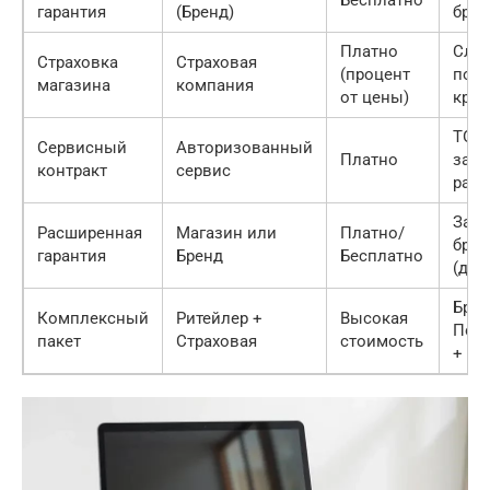
Бесплатно
гарантия
(Бренд)
брак
Платно
Слу
Страховка
Страховая
(процент
повр
магазина
компания
от цены)
кра
ТО, 
Сервисный
Авторизованный
Платно
зам
контракт
сервис
расх
Зав
Расширенная
Магазин или
Платно/
брак
гарантия
Бренд
Бесплатно
(дол
Брак
Комплексный
Ритейлер +
Высокая
Пов
пакет
Страховая
стоимость
+ Се