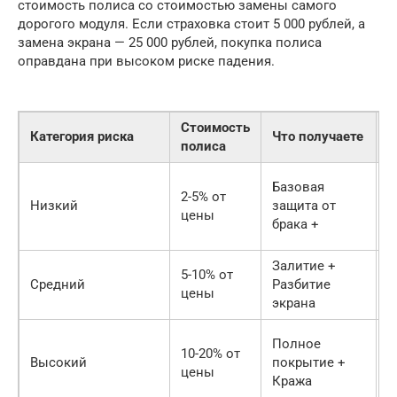
стоимость полиса со стоимостью замены самого
дорогого модуля. Если страховка стоит 5 000 рублей, а
замена экрана — 25 000 рублей, покупка полиса
оправдана при высоком риске падения.
Стоимость
Категория риска
Что получаете
Р
полиса
Д
Базовая
2-5% от
д
Низкий
защита от
цены
с
брака +
П
Залитие +
Д
5-10% от
Средний
Разбитие
с
цены
экрана
н
Д
Полное
10-20% от
ф
Высокий
покрытие +
цены
а
Кража
р