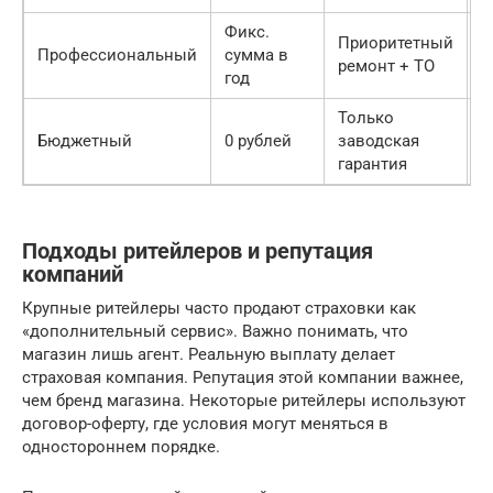
Фикс.
Приоритетный
Д
Профессиональный
сумма в
ремонт + ТО
с
год
Только
Д
Бюджетный
0 рублей
заводская
г
гарантия
1
Подходы ритейлеров и репутация
компаний
Крупные ритейлеры часто продают страховки как
«дополнительный сервис». Важно понимать, что
магазин лишь агент. Реальную выплату делает
страховая компания. Репутация этой компании важнее,
чем бренд магазина. Некоторые ритейлеры используют
договор-оферту, где условия могут меняться в
одностороннем порядке.