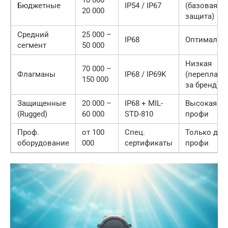
10 000 –
Бюджетные
IP54 / IP67
(базовая
20 000
защита)
Средний
25 000 –
IP68
Оптимальн
сегмент
50 000
Низкая
70 000 –
Флагманы
IP68 / IP69K
(переплата
150 000
за бренд)
Защищенные
20 000 –
IP68 + MIL-
Высокая дл
(Rugged)
60 000
STD-810
профи
Проф.
от 100
Спец.
Только для
оборудование
000
сертификаты
профи