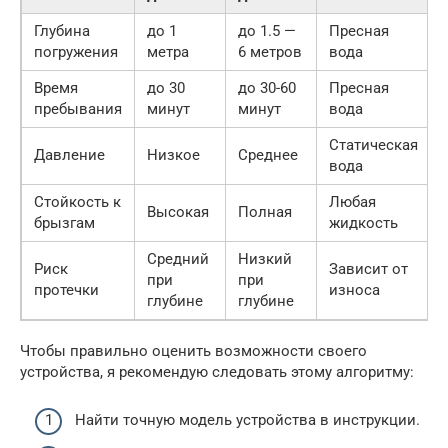
Глубина
до 1
до 1.5 —
Пресная
погружения
метра
6 метров
вода
Время
до 30
до 30-60
Пресная
пребывания
минут
минут
вода
Статическая
Давление
Низкое
Среднее
вода
Стойкость к
Любая
Высокая
Полная
брызгам
жидкость
Средний
Низкий
Риск
Зависит от
при
при
протечки
износа
глубине
глубине
Чтобы правильно оценить возможности своего
устройства, я рекомендую следовать этому алгоритму:
Найти точную модель устройства в инструкции.