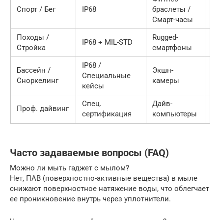
5 
Спорт / Бег
IP68
браслеты /
25
Смарт-часы
Походы /
Rugged-
20
IP68 + MIL-STD
Стройка
смартфоны
50
IP68 /
Бассейн /
Экшн-
15
Специальные
Сноркелинг
камеры
40
кейсы
Спец.
Дайв-
от
Проф. дайвинг
сертификация
компьютеры
00
Часто задаваемые вопросы (FAQ)
Можно ли мыть гаджет с мылом?
Нет, ПАВ (поверхностно-активные вещества) в мыле
снижают поверхностное натяжение воды, что облегчает
ее проникновение внутрь через уплотнители.