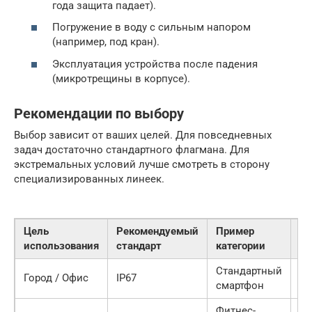
года защита падает).
Погружение в воду с сильным напором
(например, под кран).
Эксплуатация устройства после падения
(микротрещины в корпусе).
Рекомендации по выбору
Выбор зависит от ваших целей. Для повседневных
задач достаточно стандартного флагмана. Для
экстремальных условий лучше смотреть в сторону
специализированных линеек.
Цель
Рекомендуемый
Пример
Б
использования
стандарт
категории
(р
Стандартный
20
Город / Офис
IP67
смартфон
40
Фитнес-