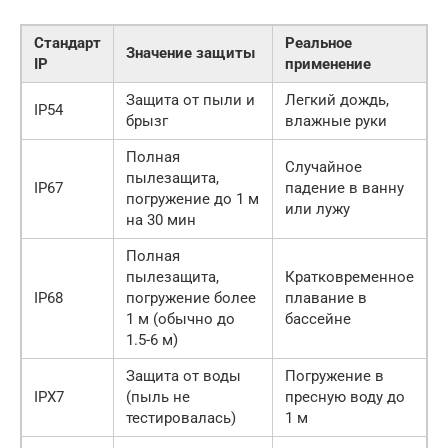
Стандарт
Реальное
Значение защиты
IP
применение
Защита от пыли и
Легкий дождь,
IP54
брызг
влажные руки
Полная
Случайное
пылезащита,
IP67
падение в ванну
погружение до 1 м
или лужу
на 30 мин
Полная
пылезащита,
Кратковременное
IP68
погружение более
плавание в
1 м (обычно до
бассейне
1.5-6 м)
Защита от воды
Погружение в
IPX7
(пыль не
пресную воду до
тестировалась)
1 м