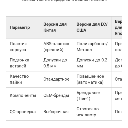
Верси
Версия для
Версия для ЕС/
Параметр
для
Китая
США
Япони
Пластик
ABS-пластик
Поликарбонат/
Преми
корпуса
(средний)
Металл
поли
Подгонка
Допуски до
Допуски до 0.2
Допус
деталей
0.5 мм
мм
до 0.1
Качество
Повышенное
Стандартное
Этало
пайки
(автоматика)
Брендовые
Преми
Компоненты
OEM-бренды
(Tier-1)
сегме
Строгая по
QC-проверка
Выборочная
Пошту
чек-листу