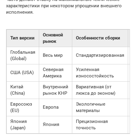
характеристики при некотором упрощении внешнего
исполнения.
Основной
К
Тип версии
Особенности сборки
рынок
к
Глобальная
С
Весь мир
Стандартизированная
(Global)
В
Северная
Усиленная
США (USA)
В
Америка
износостойкость
Китай
Внутренний
Вариативная (от
Р
(China)
рынок КНР
люкса до эконом)
Евросоюз
Экологичные
Европа
О
(EU)
материалы
Япония
Прецизионная
Япония
М
(Japan)
точность