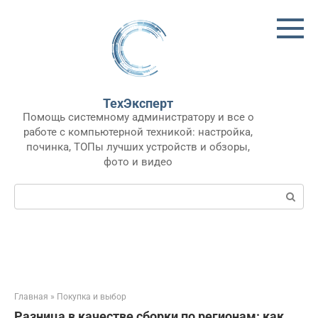
Перейти
к
контенту
ТехЭксперт
Помощь системному администратору и все о
работе с компьютерной техникой: настройка,
починка, ТОПы лучших устройств и обзоры,
фото и видео
Поиск:
Главная
»
Покупка и выбор
Разница в качестве сборки по регионам: как