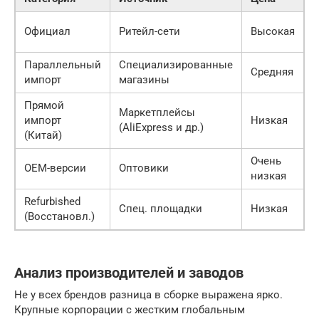
С
Официал
Ритейл-сети
Высокая
(
Параллельный
Специализированные
З
Средняя
импорт
магазины
р
Прямой
Маркетплейсы
импорт
Низкая
В
(AliExpress и др.)
(Китай)
Очень
OEM-версии
Оптовики
У
низкая
Refurbished
Спец. площадки
Низкая
Н
(Восстановл.)
Анализ производителей и заводов
Не у всех брендов разница в сборке выражена ярко.
Крупные корпорации с жестким глобальным