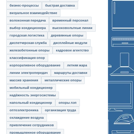
бизнес-процессы
быстрая доставка
визуальное взаимодействие
волоконная передача
временный персонал
выбор кондиционера
высоковольтные линии
городская логистика
деревянные опоры
диспетчерская служба
дисплейные модули
железобетонные опоры
кадровое агентство
классификация опор
корпоративное оборудование
летняя жара
линии электропередач
маршруты доставки
массив хранения
металлические опоры
мобильный кондиционер
надёжность энергосистемы
напольный кондиционер
опоры лэп
оптоэлектроника
организация труда
охлаждение воздуха
привлечение сотрудников
промышленное оборудование