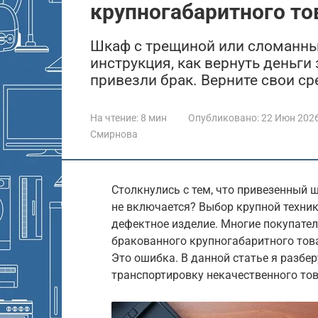
крупногабаритного то
Шкаф с трещиной или сломанны
инструкция, как вернуть деньги 
привезли брак. Верните свои ср
На чтение:
8 мин
Опубликовано:
22 Июн 202
Смирнова
Столкнулись с тем, что привезенный 
не включается? Выбор крупной техник
дефектное изделие. Многие покупатели
бракованного крупногабаритного това
Это ошибка. В данной статье я разбе
транспортировку некачественного тов