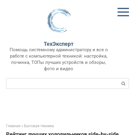
Перейти
к
контенту
ТехЭксперт
Помощь системному администратору и все о
работе с компьютерной техникой: настройка,
починка, ТОПы лучших устройств и обзоры,
фото и видео
Поиск:
Главная
»
Бытовая техника
Рейтинг лучших холодильников side-by-side