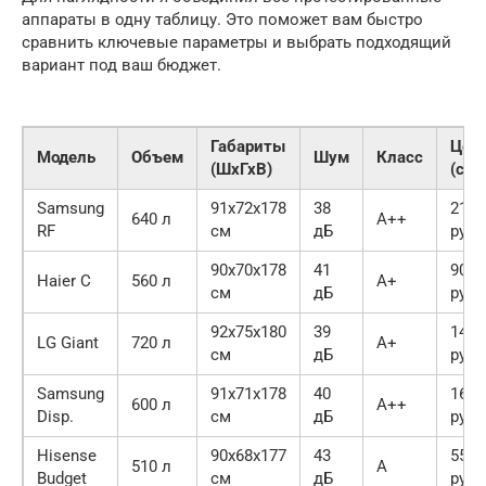
аппараты в одну таблицу. Это поможет вам быстро
сравнить ключевые параметры и выбрать подходящий
вариант под ваш бюджет.
Габариты
Цен
Модель
Объем
Шум
Класс
(ШхГхВ)
(сре
Samsung
91х72х178
38
210 
640 л
A++
RF
см
дБ
руб.
90х70х178
41
90 0
Haier C
560 л
A+
см
дБ
руб.
92х75х180
39
140 
LG Giant
720 л
A+
см
дБ
руб.
Samsung
91х71х178
40
160 
600 л
A++
Disp.
см
дБ
руб.
Hisense
90х68х177
43
55 0
510 л
A
Budget
см
дБ
руб.