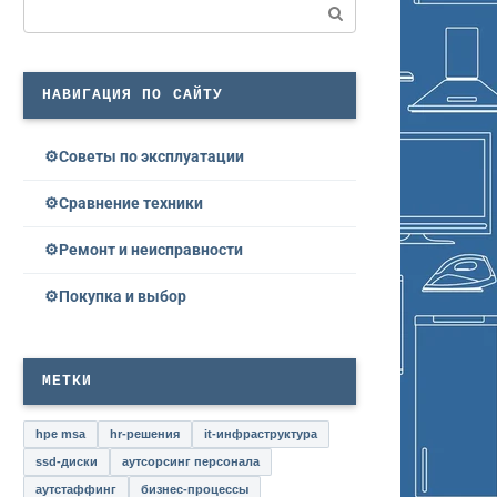
Поиск:
НАВИГАЦИЯ ПО САЙТУ
Советы по эксплуатации
Сравнение техники
Ремонт и неисправности
Покупка и выбор
МЕТКИ
hpe msa
hr-решения
it-инфраструктура
ssd-диски
аутсорсинг персонала
аутстаффинг
бизнес-процессы