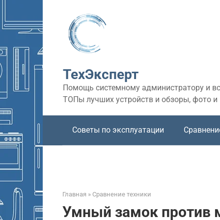
Перейти
к
контенту
ТехЭксперт
Помощь системному администратору и все
ТОПы лучших устройств и обзоры, фото и
Советы по эксплуатации
Сравнени
Главная
»
Сравнение техники
Умный замок против м