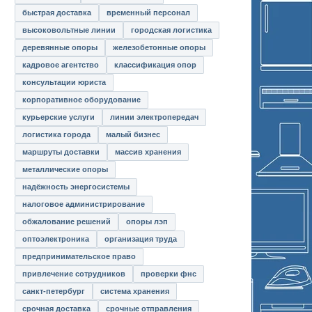
быстрая доставка
временный персонал
высоковольтные линии
городская логистика
деревянные опоры
железобетонные опоры
кадровое агентство
классификация опор
консультации юриста
корпоративное оборудование
курьерские услуги
линии электропередач
логистика города
малый бизнес
маршруты доставки
массив хранения
металлические опоры
надёжность энергосистемы
налоговое администрирование
обжалование решений
опоры лэп
оптоэлектроника
организация труда
предпринимательское право
привлечение сотрудников
проверки фнс
санкт-петербург
система хранения
срочная доставка
срочные отправления