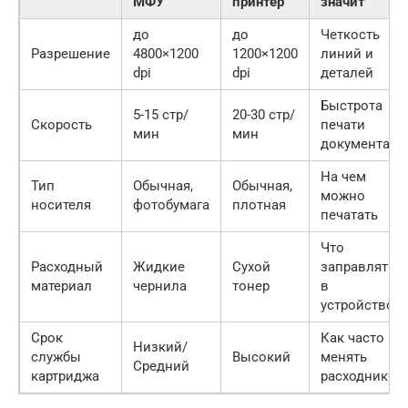
МФУ
принтер
значит
до
до
Четкость
Разрешение
4800×1200
1200×1200
линий и
dpi
dpi
деталей
Быстрота
5-15 стр/
20-30 стр/
Скорость
печати
мин
мин
документа
На чем
Тип
Обычная,
Обычная,
можно
носителя
фотобумага
плотная
печатать
Что
Расходный
Жидкие
Сухой
заправлять
материал
чернила
тонер
в
устройство
Срок
Как часто
Низкий/
службы
Высокий
менять
Средний
картриджа
расходники