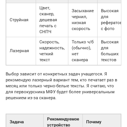
Цвет,
Засыхание
Высокая
сканер,
чернил,
для
Струйная
дешевая
низкая
рефератов
печать с
скорость
с фото
СНПЧ
Скорость,
Только ч/б
Высокая
надежность,
(обычно),
для
Лазерная
четкий
нет
больших
текст
сканера
текстов
Выбор зависит от конкретных задач учащегося. Я
рекомендую лазерный вариант тем, кто печатает раз в
месяц или только черно-белые тексты. Я считаю, что
для первокурсника МФУ будет более универсальным
решением из-за сканера.
Рекомендуемое
Задача
Почему
устройство