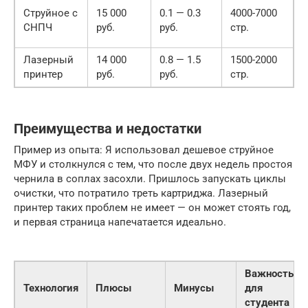
М
Струйное с
15 000
0.1 — 0.3
4000-7000
Я
СНПЧ
руб.
руб.
стр.
М
Лазерный
14 000
0.8 — 1.5
1500-2000
D
принтер
руб.
руб.
стр.
С
Преимущества и недостатки
Пример из опыта: Я использовал дешевое струйное
МФУ и столкнулся с тем, что после двух недель простоя
чернила в соплах засохли. Пришлось запускать циклы
очистки, что потратило треть картриджа. Лазерный
принтер таких проблем не имеет — он может стоять год,
и первая страница напечатается идеально.
Важность
Технология
Плюсы
Минусы
для
студента