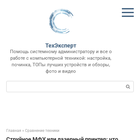
Перейти
к
контенту
ТехЭксперт
Помощь системному администратору и все о
работе с компьютерной техникой: настройка,
починка, ТОПы лучших устройств и обзоры,
фото и видео
Поиск:
Главная
»
Сравнение техники
Струйное МФУ или лазерный принтер: что