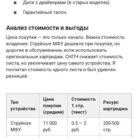
Диск с драйверами (в старых моделях).
Гарантийный талон.
Анализ стоимости и выгоды
Цена покупки — это только начало. Важна стоимость
владения. Струйные МФУ дешевле при покупке, но
дорогие в обслуживании, если использовать
оригинальные картриджи. СНПЧ снижает стоимость
листа, но увеличивает цену самого устройства. Я
посчитал стоимость одного листа и был удивлен
разницей.
Цена
Стоимость
Тип
Ресурс
Г
покупки
1 стр.
устройства
картриджа
к
(средняя)
(текст)
Струйное
11 000
0.5 — 2
200-500
D
МФУ
руб.
руб.
стр.
O