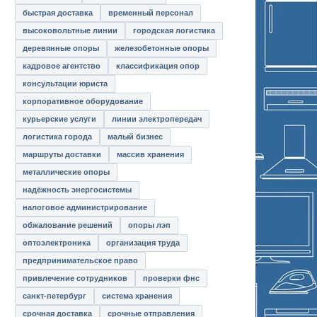
быстрая доставка
временный персонал
высоковольтные линии
городская логистика
деревянные опоры
железобетонные опоры
кадровое агентство
классификация опор
консультации юриста
корпоративное оборудование
курьерские услуги
линии электропередач
логистика города
малый бизнес
маршруты доставки
массив хранения
металлические опоры
надёжность энергосистемы
налоговое администрирование
обжалование решений
опоры лэп
оптоэлектроника
организация труда
предпринимательское право
привлечение сотрудников
проверки фнс
санкт-петербург
система хранения
срочная доставка
срочные отправления