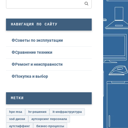
Поиск:
НАВИГАЦИЯ ПО САЙТУ
Советы по эксплуатации
Сравнение техники
Ремонт и неисправности
Покупка и выбор
МЕТКИ
hpe msa
hr-решения
it-инфраструктура
ssd-диски
аутсорсинг персонала
аутстаффинг
бизнес-процессы