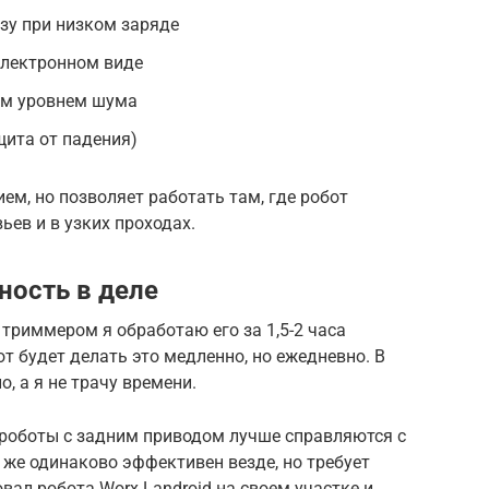
зу при низком заряде
электронном виде
ким уровнем шума
щита от падения)
м, но позволяет работать там, где робот
ьев и в узких проходах.
ность в деле
, триммером я обработаю его за 1,5-2 часа
т будет делать это медленно, но ежедневно. В
, а я не трачу времени.
 роботы с задним приводом лучше справляются с
 же одинаково эффективен везде, но требует
вал робота Worx Landroid на своем участке и