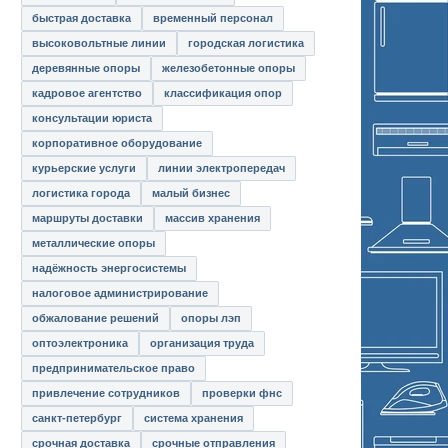
быстрая доставка
временный персонал
высоковольтные линии
городская логистика
деревянные опоры
железобетонные опоры
кадровое агентство
классификация опор
консультации юриста
корпоративное оборудование
курьерские услуги
линии электропередач
логистика города
малый бизнес
маршруты доставки
массив хранения
металлические опоры
надёжность энергосистемы
налоговое администрирование
обжалование решений
опоры лэп
оптоэлектроника
организация труда
предпринимательское право
привлечение сотрудников
проверки фнс
санкт-петербург
система хранения
срочная доставка
срочные отправления