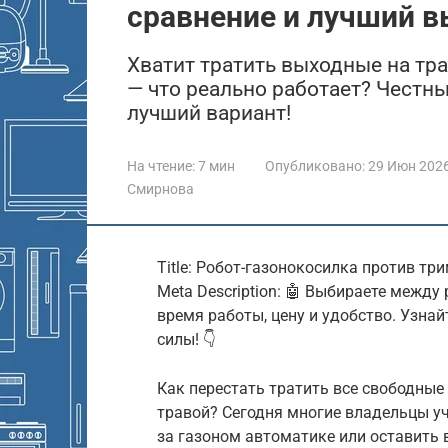
сравнение и лучший 
Хватит тратить выходные на тр
— что реально работает? Честн
лучший вариант!
На чтение:
7 мин
Опубликовано:
29 Июн 202
Смирнова
Title: Робот-газонокосилка против тр
Meta Description: 🤖 Выбираете межд
время работы, цену и удобство. Узна
силы! 👇
Как перестать тратить все свободные
травой? Сегодня многие владельцы у
за газоном автоматике или оставить 