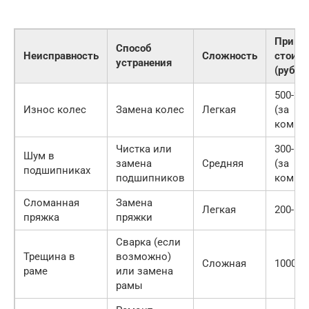
Приме
Способ
Неисправность
Сложность
стоим
устранения
(руб.)
500-20
Износ колес
Замена колес
Легкая
(за
компле
Чистка или
300-15
Шум в
замена
Средняя
(за
подшипниках
подшипников
компле
Сломанная
Замена
Легкая
200-50
пряжка
пряжки
Сварка (если
Трещина в
возможно)
Сложная
1000-5
раме
или замена
рамы