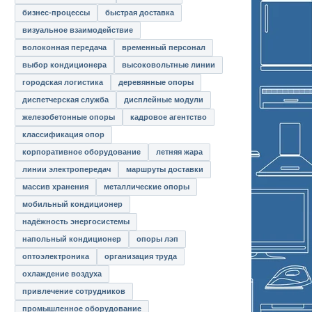
бизнес-процессы
быстрая доставка
визуальное взаимодействие
волоконная передача
временный персонал
выбор кондиционера
высоковольтные линии
городская логистика
деревянные опоры
диспетчерская служба
дисплейные модули
железобетонные опоры
кадровое агентство
классификация опор
корпоративное оборудование
летняя жара
линии электропередач
маршруты доставки
массив хранения
металлические опоры
мобильный кондиционер
надёжность энергосистемы
напольный кондиционер
опоры лэп
оптоэлектроника
организация труда
охлаждение воздуха
привлечение сотрудников
промышленное оборудование