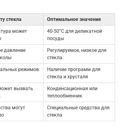
ту стекла
Оптимальное значение
атура может
40-50°C для деликатной
о
посуды
е давление
Регулируемое, низкое для
сколы
стекла
иальных режимов
Наличие программ для
стекла и хрусталя
может вызвать
Конденсационная или
к
теплообменник
ства могут
Специальные средства для
ло
стекла