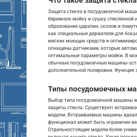
Что такое защита стекла
Защита стекла в посудомоечной маши
бережную мойку и сушку стеклянной 
образование царапин, сколов и помут
как специальные держатели для бокал
мягких моющих средств и оптимизир
оснащены датчиками, которые автома
оптимальные параметры мойки. В моей
обычные посудомоечные машины оста
дополнительной полировки. Функция 
Типы посудомоечных м
Выбор типа посудомоечной машины в
защиты стекла. Существуют встраива
модели. Встраиваемые машины идеаль
функционал может быть ограничен из
Отдельностоящие модели более униве
включая защиту стекла. Узкие посу