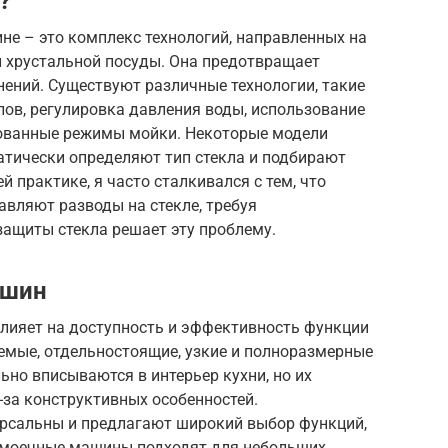
?
не – это комплекс технологий, направленных на
и хрустальной посуды. Она предотвращает
нений. Существуют различные технологии, такие
ов, регулировка давления воды, использование
ованные режимы мойки. Некоторые модели
тически определяют тип стекла и подбирают
 практике, я часто сталкивался с тем, что
вляют разводы на стекле, требуя
защиты стекла решает эту проблему.
ашин
лияет на доступность и эффективность функции
емые, отдельностоящие, узкие и полноразмерные
но вписываются в интерьер кухни, но их
-за конструктивных особенностей.
рсальны и предлагают широкий выбор функций,
домоечные машины подходят для небольших