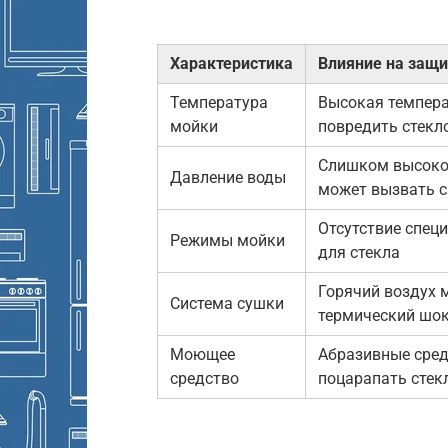
Характеристика
Влияние на защи
Температура
Высокая темпер
мойки
повредить стекл
Слишком высоко
Давление воды
может вызвать 
Отсутствие спец
Режимы мойки
для стекла
Горячий воздух 
Система сушки
термический шо
Моющее
Абразивные сред
средство
поцарапать стек