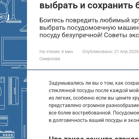
выбрать и сохранить 
Боитесь повредить любимый хру
выбрать посудомоечную машину 
посуду безупречной! Советы экс
На чтение:
6 мин
Опубликовано:
21 Апр 2026
Смирнова
Задумывались ли вы о том, как сохр
стеклянной посуды после каждой мо
из легких, особенно если вы цените хр
представлено огромное разнообразие
все более востребованной. Посудомое
в долговечность вашей посуды и эко