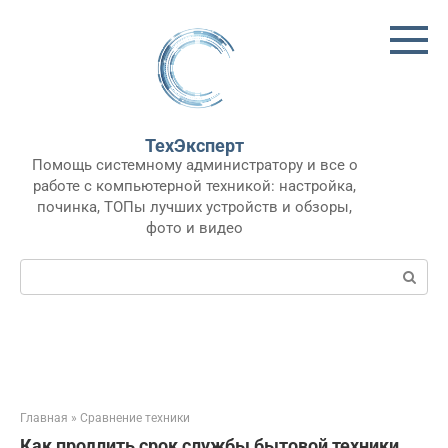
Перейти
к
контенту
ТехЭксперт
Помощь системному администратору и все о
работе с компьютерной техникой: настройка,
починка, ТОПы лучших устройств и обзоры,
фото и видео
Поиск:
Главная
»
Сравнение техники
Как продлить срок службы бытовой техники