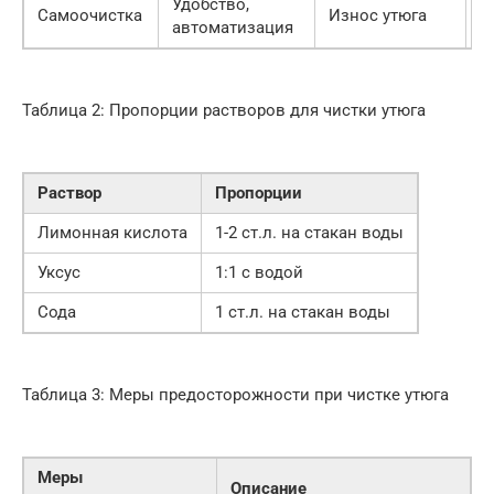
Удобство,
Самоочистка
Износ утюга
С
автоматизация
Таблица 2: Пропорции растворов для чистки утюга
Раствор
Пропорции
Лимонная кислота
1-2 ст.л. на стакан воды
Уксус
1:1 с водой
Сода
1 ст.л. на стакан воды
Таблица 3: Меры предосторожности при чистке утюга
Меры
Описание