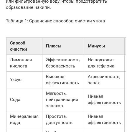
или фильтрованную воду, чтобы предотвратить
образование накипи.
Таблица 1: Сравнение способов очистки утюга
Способ
С
Плюсы
Минусы
очистки
з
Лимонная
Эффективность,
Не подходит
С
кислота
безопасность
для тефлона
Высокая
Агрессивность,
Уксус
В
эффективность
запах
Мягкость,
Низкая
Сода
нейтрализация
Л
эффективность
запахов
Минеральная
Простота,
Низкая
Л
вода
доступность
эффективность