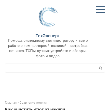
Перейти
к
контенту
ТехЭксперт
Помощь системному администратору и все о
работе с компьютерной техникой: настройка,
починка, ТОПы лучших устройств и обзоры,
фото и видео
Поиск:
Главная
»
Сравнение техники
Как очистить утюг от накипи