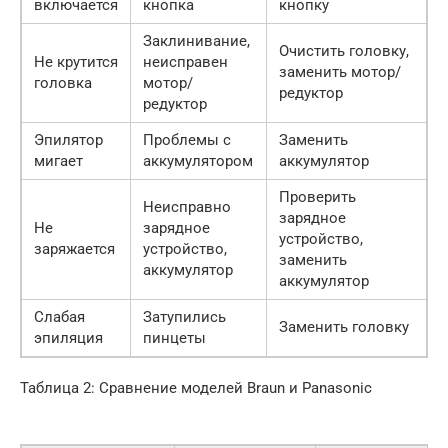
включается
кнопка
кнопку
Заклинивание,
Очистить головку,
Не крутится
неисправен
заменить мотор/
головка
мотор/
редуктор
редуктор
Эпилятор
Проблемы с
Заменить
мигает
аккумулятором
аккумулятор
Проверить
Неисправно
зарядное
Не
зарядное
устройство,
заряжается
устройство,
заменить
аккумулятор
аккумулятор
Слабая
Затупились
Заменить головку
эпиляция
пинцеты
Таблица 2: Сравнение моделей Braun и Panasonic