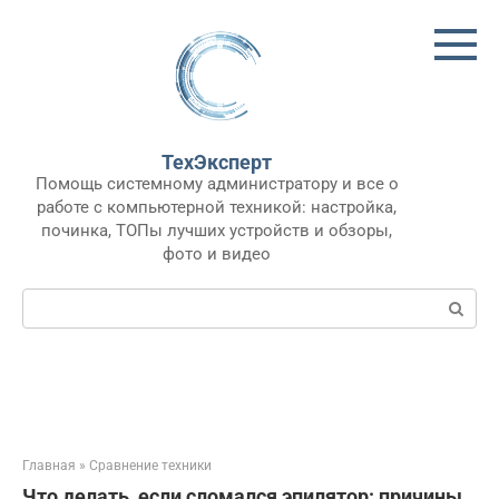
Перейти
к
контенту
ТехЭксперт
Помощь системному администратору и все о
работе с компьютерной техникой: настройка,
починка, ТОПы лучших устройств и обзоры,
фото и видео
Поиск:
Главная
»
Сравнение техники
Что делать, если сломался эпилятор: причины