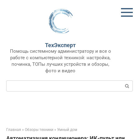
Перейти
к
контенту
ТехЭксперт
Помощь системному администратору и все о
работе с компьютерной техникой: настройка,
починка, ТОПы лучших устройств и обзоры,
фото и видео
Поиск:
Главная
»
Обзоры техники
»
Умный дом
Автоматизация кондиционера: ИК-пульт или