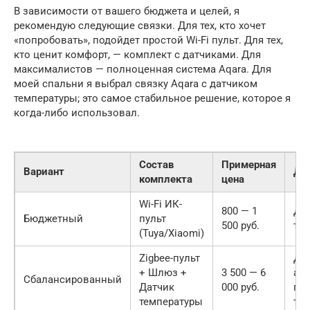
В зависимости от вашего бюджета и целей, я
рекомендую следующие связки. Для тех, кто хочет
«попробовать», подойдет простой Wi-Fi пульт. Для тех,
кто ценит комфорт, — комплект с датчиками. Для
максималистов — полноценная система Aqara. Для
моей спальни я выбрал связку Aqara с датчиком
температуры; это самое стабильное решение, которое я
когда-либо использовал.
Состав
Примерная
Вариант
Для
комплекта
цена
Wi-Fi ИК-
800 — 1
Для
Бюджетный
пульт
500 руб.
те
(Tuya/Xiaomi)
Zigbee-пульт
Дл
+ Шлюз +
3 500 — 6
ав
Сбалансированный
Датчик
000 руб.
по
температуры
те