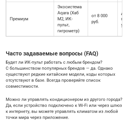
Экосистема
Aqara (Хаб
Дл
от 8 000
Премиум
M2, ИК-
пр
руб.
пульт,
ум
гигрометр)
Часто задаваемые вопросы (FAQ)
Будет ли ИК-пульт работать с любым брендом?
С большинством популярных брендов — да. Однако
существуют редкие китайские модели, коды которых
отсутствуют в базе. Всегда проверяйте список
совместимости.
Можно ли управлять кондиционером из другого города?
Да, если устройство подключено к Wi-Fi или через шлюз
к интернету, вы можете управлять климатом из любой
точки мира через приложение.