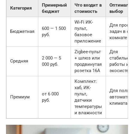
Примерный
Что входит в
Оптималь
Категория
бюджет
стоимость
выбор
Wi-Fi ИК-
Для прост
600 — 1 500
пульт,
Бюджетная
задач в од
руб.
базовое
комнате
приложение
Zigbee-пульт
Для
2 000 — 5
+ шлюз или
стабильно
Средняя
000 руб.
продвинутая
работы и
розетка 16А
экосистем
Комплект:
хаб, ИК-
Для полно
от 6 000
пульт,
Премиум
автоматиз
руб.
датчики
климата
температуры
и влажности