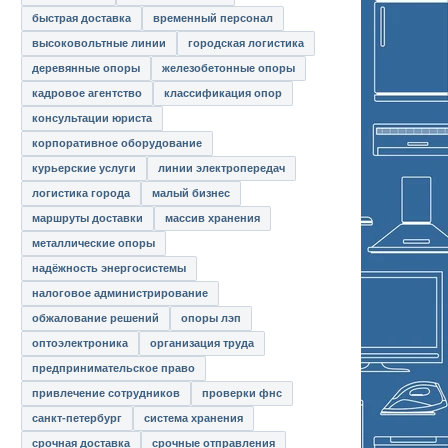
быстрая доставка
временный персонал
высоковольтные линии
городская логистика
деревянные опоры
железобетонные опоры
кадровое агентство
классификация опор
консультации юриста
корпоративное оборудование
курьерские услуги
линии электропередач
логистика города
малый бизнес
маршруты доставки
массив хранения
металлические опоры
надёжность энергосистемы
налоговое администрирование
обжалование решений
опоры лэп
оптоэлектроника
организация труда
предпринимательское право
привлечение сотрудников
проверки фнс
санкт-петербург
система хранения
срочная доставка
срочные отправления