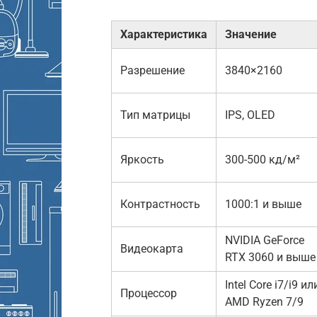
Характеристика
Значение
Разрешение
3840×2160
Тип матрицы
IPS, OLED
Яркость
300-500 кд/м²
Контрастность
1000:1 и выше
NVIDIA GeForce
Видеокарта
RTX 3060 и выше
Intel Core i7/i9 ил
Процессор
AMD Ryzen 7/9