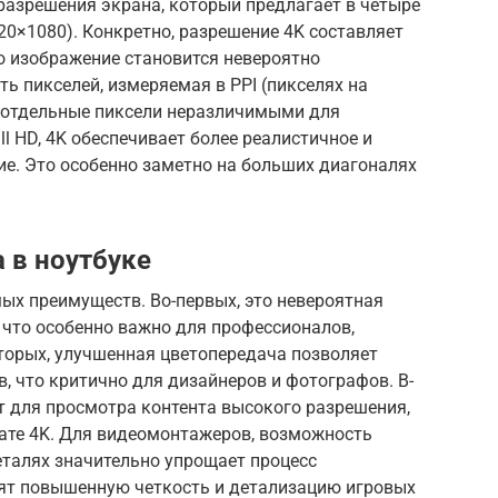
рт разрешения экрана, который предлагает в четыре
920×1080). Конкретно, разрешение 4K составляет
то изображение становится невероятно
ь пикселей, измеряемая в PPI (пикселях на
т отдельные пиксели неразличимыми для
ll HD, 4K обеспечивает более реалистичное и
е. Это особенно заметно на больших диагоналях
 в ноутбуке
ых преимуществ. Во-первых, это невероятная
 что особенно важно для профессионалов,
торых, улучшенная цветопередача позволяет
в, что критично для дизайнеров и фотографов. В-
т для просмотра контента высокого разрешения,
ате 4K. Для видеомонтажеров, возможность
талях значительно упрощает процесс
ят повышенную четкость и детализацию игровых