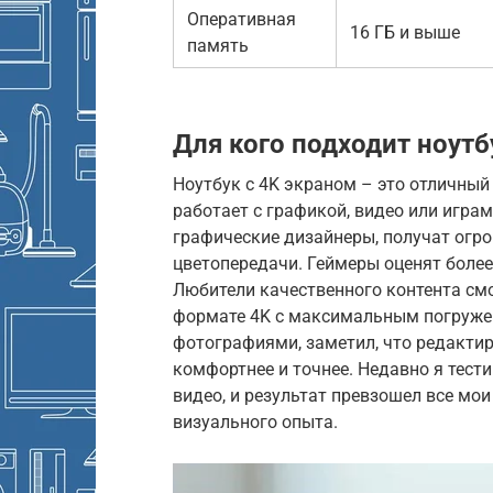
Оперативная
16 ГБ и выше
память
Для кого подходит ноутб
Ноутбук с 4K экраном – это отличный 
работает с графикой, видео или игра
графические дизайнеры, получат огр
цветопередачи. Геймеры оценят более
Любители качественного контента см
формате 4K с максимальным погружен
фотографиями, заметил, что редактир
комфортнее и точнее. Недавно я тест
видео, и результат превзошел все мо
визуального опыта.