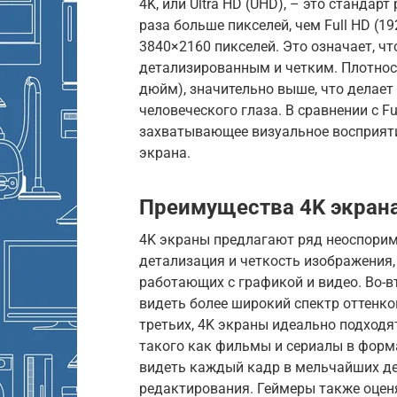
4K, или Ultra HD (UHD), – это станда
раза больше пикселей, чем Full HD (1
3840×2160 пикселей. Это означает, ч
детализированным и четким. Плотност
дюйм), значительно выше, что делае
человеческого глаза. В сравнении с Fu
захватывающее визуальное восприяти
экрана.
Преимущества 4K экрана
4K экраны предлагают ряд неоспорим
детализация и четкость изображения,
работающих с графикой и видео. Во-в
видеть более широкий спектр оттенко
третьих, 4K экраны идеально подходя
такого как фильмы и сериалы в форм
видеть каждый кадр в мельчайших де
редактирования. Геймеры также оцен