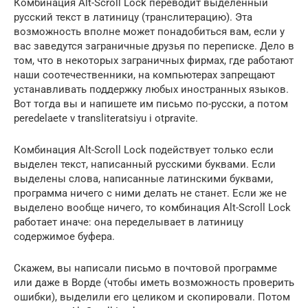
Комбинация Alt-Scroll Lock переводит выделенный
русский текст в лати­ницу (транслитерацию). Эта
возможность вполне может понадобиться вам, если у
вас заведутся заграничные друзья по переписке. Дело в
том, что в некоторых заграничных фирмах, где работают
наши соотечественники, на компьютерах запрещают
устанавливать поддержку любых иностранных языков.
Вот тогда вы и напишете им письмо по-русски, а потом
peredelaete v transliteratsiyu i otpravite.
Комбинация Alt-Scroll Lock подействует только если
выделен текст, написанный русскими буквами. Если
выделены сло­ва, написанные латинскими буквами,
программа ничего с ними делать не станет. Если же не
выделено вообще ничего, то комбинация Alt-Scroll Lock
работает иначе: она переделывает в латиницу
содержимое буфера.
Скажем, вы написа­ли письмо в почтовой программе
или даже в Ворде (чтобы иметь возможность проверить
ошибки), выделили его целиком и скопировали. Потом