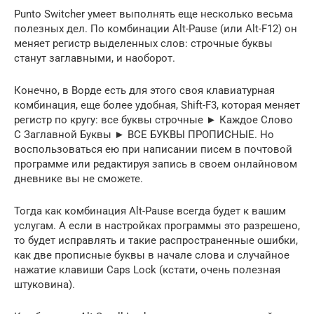
Punto Switcher умеет выполнять еще несколько весьма
полезных дел. По комбинации Alt-Pause (или Alt-F12) он
меняет регистр выделенных слов: строчные буквы
станут заглавными, и наоборот.
Конечно, в Ворде есть для этого своя клавиатурная
комбинация, еще более удобная, Shift-F3, которая меняет
ре­гистр по кругу: все буквы строчные ► Каждое Слово
С Заглавной Буквы ► ВСЕ БУКВЫ ПРОПИСНЫЕ. Но
воспользоваться ею при написании писем в почтовой
программе или редактируя запись в своем онлайно­вом
дневнике вы не сможете.
Тогда как комбинация Alt-Pause всегда будет к ва­шим
услугам. А если в настройках программы это разрешено,
то будет ис­правлять и такие распространенные ошибки,
как две прописные буквы в начале слова и случайное
нажатие клавиши Caps Lock (кстати, очень полезная
штуковина).