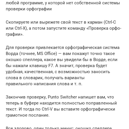
лю­бой программе, у которой нет собственной системы
проверки орфографии
Скопируете или вырежете свой текст в карман (Ctrl-C
или Ctrl-X), а потом запустите команду «Проверка орфо­
графии».
Для проверки привлекается орфографическая система
Ворда (точнее, MS Office) — вам покажут точно такое
окошко спеллера, какое вы увидели бы в Вор­де, если
бы нажали клавишу F7. А значит, проверка будет
удобная, качественная, с возможностью заносить
слова в словарик, получать варианты
правильного написания слова и т. п.
Закончив проверку, Punto Switcher напишет вам, что
теперь в буфере находится полностью поправленный
текст. И тогда по Ctrl-V вы вставите орфографически
грамотное послание.
Все здорово, один только минус: окошко спел­лера