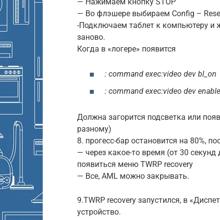
— Нажимаем кнопку STOP
— Во флэшере выбираем Config – Reset
-Подключаем таблет к компьютеру и 
заново.
Когда в «логере» появится
: command exec:video dev bl_on
: command exec:video dev enabl
Должна загорится подсветка или появ
разному)
8. прогесс-бар остановится на 80%, п
— через какое-то время (от 30 секунд
появиться меню TWRP recovery
— Все, AML можно закрывать.
9.TWRP recovery запустился, в «Диспе
устройство.