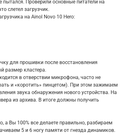
не пытался. Проверили основные питатели на
что слетел загрузчик.
грузчика на Ainol Novo 10 Hero:
очку для прошивки после восстановления
й размер кластера.
ходится в отверствии микрофона, часто не
рать и «коротить» пинцетом). При этом зажимаем
явления звука обнаружения нового устройства. На
вера из архива. В итоге должны получить
о, а Вы 100% все делаете правильно, разбираем
чиваем 5 и 6 ногу памяти от гнезда динамиков.