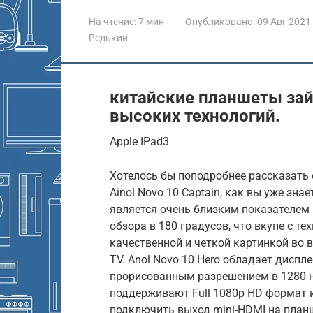
На чтение:
7 мин
Опубликовано:
09 Авг 2021
Редькин
китайские планшеты зай
высоких технологий.
Apple IPad3
Хотелось бы поподробнее рассказать 
Ainol Novo 10 Captain, как вы уже зна
является очень близким показателем 
обзора в 180 градусов, что вкупе с т
качественной и четкой картинкой во в
TV. Anol Novo 10 Hero обладает дисп
прорисованным разрешением в 1280 на
поддерживают Full 1080p HD формат 
подключить выход mini-HDMI на план