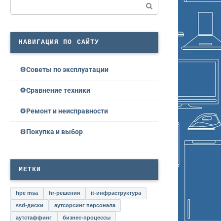
Поиск:
НАВИГАЦИЯ ПО САЙТУ
Советы по эксплуатации
Сравнение техники
Ремонт и неисправности
Покупка и выбор
МЕТКИ
hpe msa
hr-решения
it-инфраструктура
ssd-диски
аутсорсинг персонала
аутстаффинг
бизнес-процессы