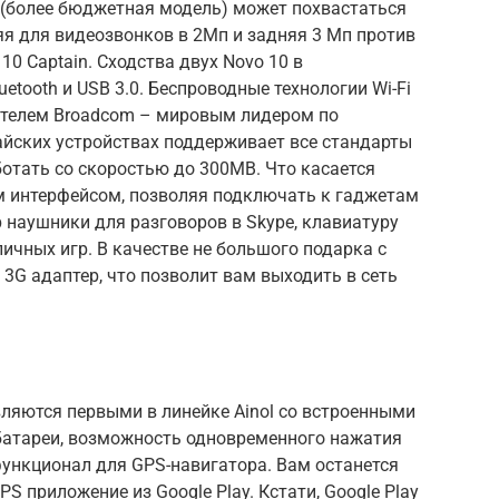
ro (более бюджетная модель) может похвастаться
я для видеозвонков в 2Мп и задняя 3 Мп против
 10 Captain. Сходства двух Novo 10 в
uetooth и USB 3.0. Беспроводные
технологии Wi-Fi
ителем Broadcom – мировым лидером по
айских устройствах поддерживает все стандарты
отать со скоростью до 300МB. Что касается
ким интерфейсом, позволяя подключать к гаджетам
р наушники для разговоров в Skype, клавиатуру
ичных игр. В качестве не большого подарка с
3G адаптер, что позволит вам выходить в сеть
вляются первыми в линейке Ainol со встроенными
батареи, возможность одновременного нажатия
функционал для GPS-навигатора. Вам останется
S приложение из Google Play. Кстати, Google Play