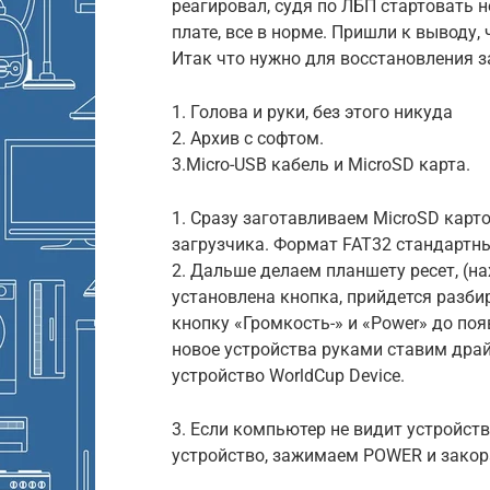
реагировал, судя по ЛБП стартовать 
плате, все в норме. Пришли к выводу, 
Итак что нужно для восстановления за
1. Голова и руки, без этого никуда
2. Архив с софтом.
3.Micro-USB кабель и MicroSD карта.
1. Сразу заготавливаем MicroSD карт
загрузчика. Формат FAT32 стандартны
2. Дальше делаем планшету ресет, (на
установлена кнопка, прийдется разби
кнопку «Громкость-» и «Power» до по
новое устройства руками ставим драй
устройство WorldCup Device.
3. Если компьютер не видит устройств
устройство, зажимаем POWER и закора