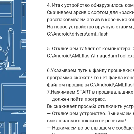
4. Итак устройство обнаружилось ко
Скачиваем архив с софтом для «раски
расспаковываем архив в корень какого
На новое устройство вручную ставим 
C:\Android\drivers\aml_flash
5. Отключаем таблет от компьютера.
C:\Android\AMLflash\ImageBurnTool.e
6.Указываем путь к файлу прошивки: C
программа скажет что нет файла кон
файлом прошивки C:\Android\AMLflash\
7.Нажимаем START в прошивальщике
— должен пойти прогресс.
Выскакивает просьба отключить устр
— Отключаем устройство. Вынимаем к
выключаем кнопкой и не ресетим !
— Нажимаем во всплывшем с сообщен