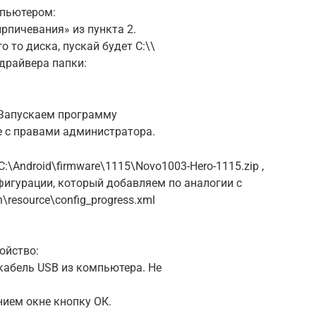
мпьютером:
рпичевания» из пункта 2.
 то диска, пускай будет С:\\
драйвера папки:
 Запускаем программу
xe с правами администратора.
:\Android\firmware\1115\Novo1003-Hero-1115.zip ,
фигурации, который добавляем по аналогии с
resource\config_progress.xml
ойство:
абель USB из компьютера. Не
ием окне кнопку ОК.