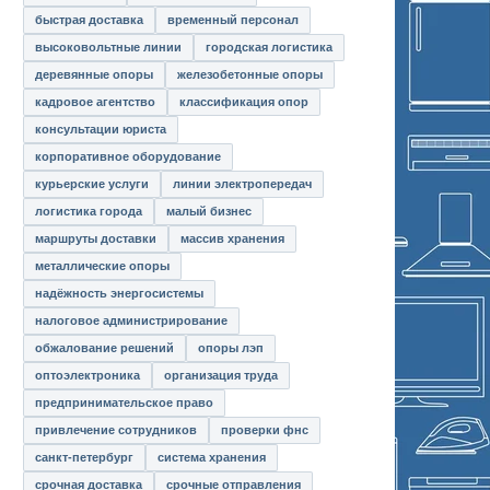
быстрая доставка
временный персонал
высоковольтные линии
городская логистика
деревянные опоры
железобетонные опоры
кадровое агентство
классификация опор
консультации юриста
корпоративное оборудование
курьерские услуги
линии электропередач
логистика города
малый бизнес
маршруты доставки
массив хранения
металлические опоры
надёжность энергосистемы
налоговое администрирование
обжалование решений
опоры лэп
оптоэлектроника
организация труда
предпринимательское право
привлечение сотрудников
проверки фнс
санкт-петербург
система хранения
срочная доставка
срочные отправления