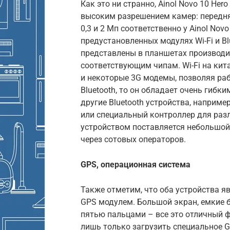
Как это ни странно, Ainol Novo 10 He
высоким разрешением камер: передня
0,3 и 2 Мп соответственно у Ainol Novo
предустановленных модулях Wi-Fi и Bl
представлены в планшетах производ
соответствующим чипам. Wi-Fi на кит
и некоторые 3G модемы, позволяя раб
Bluetooth, то он обладает очень гиб
другие Bluetooth устройства, наприме
или специальный контроллер для разл
устройством поставляется небольшой 
через сотовых операторов.
GPS, операционная система
Также отметим, что оба устройства я
GPS модулем. Большой экран, емкие 
пятью пальцами – все это отличный 
лишь только загрузить специальное GP