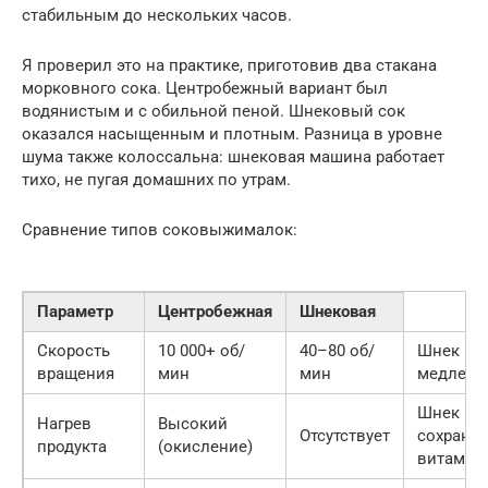
стабильным до нескольких часов.
Я проверил это на практике, приготовив два стакана
морковного сока. Центробежный вариант был
водянистым и с обильной пеной. Шнековый сок
оказался насыщенным и плотным. Разница в уровне
шума также колоссальна: шнековая машина работает
тихо, не пугая домашних по утрам.
Сравнение типов соковыжималок:
Параметр
Центробежная
Шнековая
Скорость
10 000+ об/
40–80 об/
Шнек
вращения
мин
мин
медленн
Шнек
Нагрев
Высокий
Отсутствует
сохраняе
продукта
(окисление)
витамин