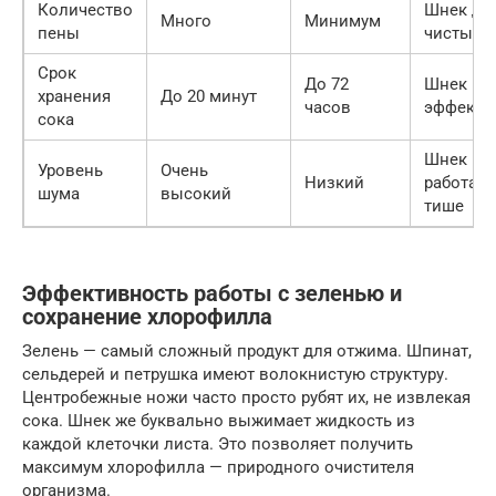
Количество
Шнек да
Много
Минимум
пены
чистый 
Срок
До 72
Шнек
хранения
До 20 минут
часов
эффекти
сока
Шнек
Уровень
Очень
Низкий
работает
шума
высокий
тише
Эффективность работы с зеленью и
сохранение хлорофилла
Зелень — самый сложный продукт для отжима. Шпинат,
сельдерей и петрушка имеют волокнистую структуру.
Центробежные ножи часто просто рубят их, не извлекая
сока. Шнек же буквально выжимает жидкость из
каждой клеточки листа. Это позволяет получить
максимум хлорофилла — природного очистителя
организма.