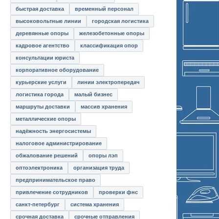
быстрая доставка
временный персонал
высоковольтные линии
городская логистика
деревянные опоры
железобетонные опоры
кадровое агентство
классификация опор
консультации юриста
корпоративное оборудование
курьерские услуги
линии электропередач
логистика города
малый бизнес
маршруты доставки
массив хранения
металлические опоры
надёжность энергосистемы
налоговое администрирование
обжалование решений
опоры лэп
оптоэлектроника
организация труда
предпринимательское право
привлечение сотрудников
проверки фнс
санкт-петербург
система хранения
срочная доставка
срочные отправления