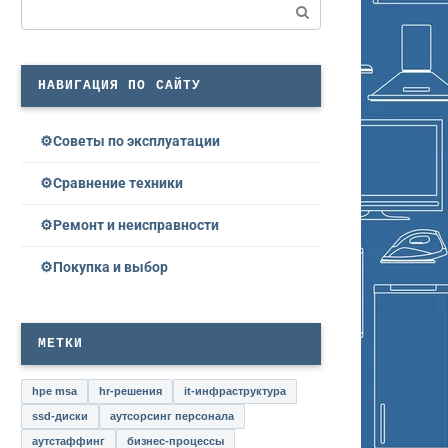
Поиск:
НАВИГАЦИЯ ПО САЙТУ
Советы по эксплуатации
Сравнение техники
Ремонт и неисправности
Покупка и выбор
МЕТКИ
hpe msa
hr-решения
it-инфраструктура
ssd-диски
аутсорсинг персонала
аутстаффинг
бизнес-процессы