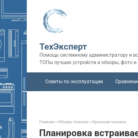
Перейти
к
контенту
ТехЭксперт
Помощь системному администратору и все
ТОПы лучших устройств и обзоры, фото и
Советы по эксплуатации
Сравнени
Главная
»
Обзоры техники
»
Кухонная техника
Планировка встраива