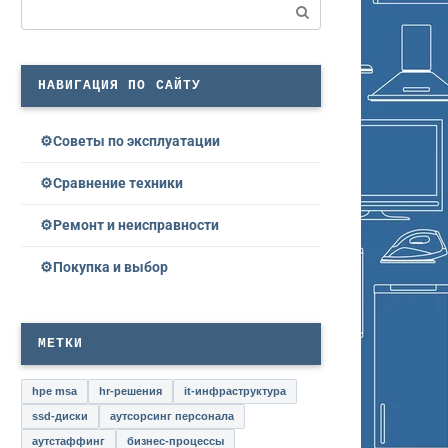
Поиск:
НАВИГАЦИЯ ПО САЙТУ
Советы по эксплуатации
Сравнение техники
Ремонт и неисправности
Покупка и выбор
МЕТКИ
hpe msa
hr-решения
it-инфраструктура
ssd-диски
аутсорсинг персонала
аутстаффинг
бизнес-процессы