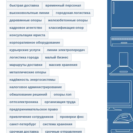
быстрая доставка
временный персонал
высоковольтные линии
городская логистика
деревянные опоры
железобетонные опоры
кадровое агентство
классификация опор
консультации юриста
корпоративное оборудование
курьерские услуги
линии электропередач
логистика города
малый бизнес
маршруты доставки
массив хранения
металлические опоры
надёжность энергосистемы
налоговое администрирование
обжалование решений
опоры лэп
оптоэлектроника
организация труда
предпринимательское право
привлечение сотрудников
проверки фнс
санкт-петербург
система хранения
срочная доставка
срочные отправления