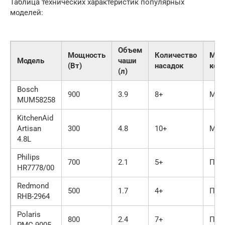
Таблица технических характеристик популярных
моделей:
Объем
Мощность
Количество
Мат
Модель
чаши
(Вт)
насадок
кор
(л)
Bosch
900
3.9
8+
Мет
MUM58258
KitchenAid
Artisan
300
4.8
10+
Мет
4.8L
Philips
700
2.1
5+
Пла
HR7778/00
Redmond
500
1.7
4+
Пла
RHB-2964
Polaris
800
2.4
7+
Пла
PMC 9005