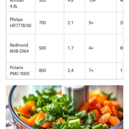
Artisan
300
4.8
10+
400
4.8L
Philips
700
2.1
5+
200
HR7778/00
Redmond
500
1.7
4+
800
RHB-2964
Polaris
800
2.4
7+
150
PMC 9005