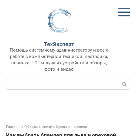
Перейти
к
контенту
ТехЭксперт
Помощь системному администратору и все о
работе с компьютерной техникой: настройка,
починка, ТОПы лучших устройств и обзоры,
фото и видео
Поиск:
Главная
»
Обзоры техники
»
Кухонная техника
Как выбрать блендер для льда и ореховой