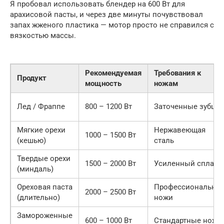
Я пробовал использовать блендер на 600 Вт для
арахисовой пасты, и через две минуты почувствовал
запах жженого пластика — мотор просто не справился с
вязкостью массы.
Рекомендуемая
Требования к
Продукт
мощность
ножам
Лед / Фраппе
800 – 1200 Вт
Заточенные зубцы
Мягкие орехи
Нержавеющая
1000 – 1500 Вт
(кешью)
сталь
Твердые орехи
1500 – 2000 Вт
Усиленный сплав
(миндаль)
Ореховая паста
Профессиональны
2000 – 2500 Вт
(длительно)
ножи
Замороженные
600 – 1000 Вт
Стандартные ножи