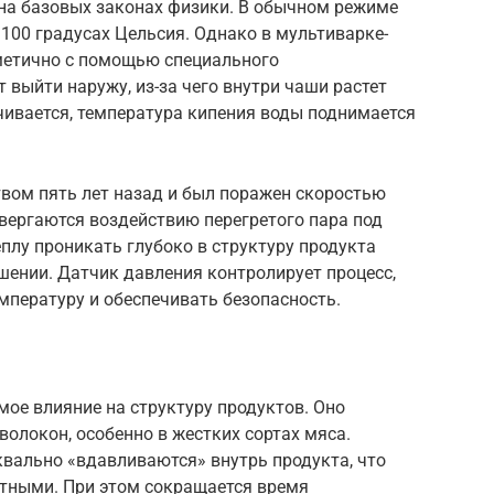
на базовых законах физики. В обычном режиме
 100 градусах Цельсия. Однако в мультиварке-
метично с помощью специального
 выйти наружу, из-за чего внутри чаши растет
чивается, температура кипения воды поднимается
твом пять лет назад и был поражен скоростью
двергаются воздействию перегретого пара под
плу проникать глубоко в структуру продукта
шении. Датчик давления контролирует процесс,
пературу и обеспечивать безопасность.
ое влияние на структуру продуктов. Оно
олокон, особенно в жестких сортах мяса.
квально «вдавливаются» внутрь продукта, что
тными. При этом сокращается время