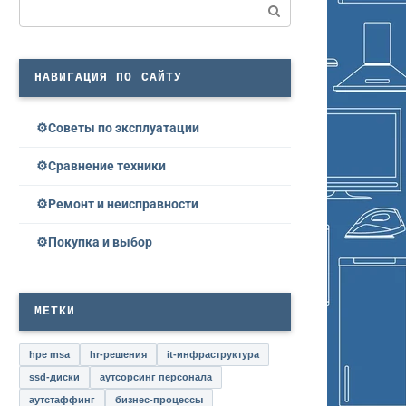
Поиск:
НАВИГАЦИЯ ПО САЙТУ
Советы по эксплуатации
Сравнение техники
Ремонт и неисправности
Покупка и выбор
МЕТКИ
hpe msa
hr-решения
it-инфраструктура
ssd-диски
аутсорсинг персонала
аутстаффинг
бизнес-процессы