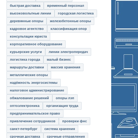
быстрая доставка
временный персонал
высоковольтные линии
городская логистика
деревянные опоры
железобетонные опоры
кадровое агентство
классификация опор
консультации юриста
корпоративное оборудование
курьерские услуги
линии электропередач
логистика города
малый бизнес
маршруты доставки
массив хранения
металлические опоры
надёжность энергосистемы
налоговое администрирование
обжалование решений
опоры лэп
оптоэлектроника
организация труда
предпринимательское право
привлечение сотрудников
проверки фнс
санкт-петербург
система хранения
срочная доставка
срочные отправления