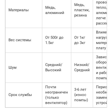
проводи
Медь,
Медь,
тепло,
Материалы
пластик,
алюминий
алюмин
резина
легче
рассеив
Влияет н
От 500г до
От 1кг
нагрузку
Вес системы
1.5кг
до 3кг
материн
плату
Зависит 
оборото
Средний/
Низкий/
Шум
вентиля
Высокий
Средний
и работ
помпы
Почти
Период 
3-6 лет
неограничен
необход
Срок службы
(износ
(только
замены
помпы)
вентилятор)
устройст