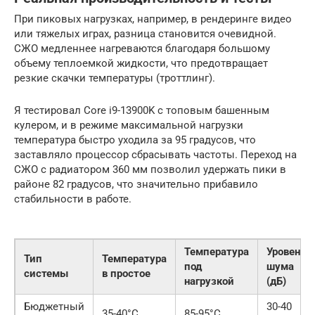
При пиковых нагрузках, например, в рендеринге видео
или тяжелых играх, разница становится очевидной.
СЖО медленнее нагреваются благодаря большому
объему теплоемкой жидкости, что предотвращает
резкие скачки температуры (троттлинг).
Я тестировал Core i9-13900K с топовым башенным
кулером, и в режиме максимальной нагрузки
температура быстро уходила за 95 градусов, что
заставляло процессор сбрасывать частоты. Переход на
СЖО с радиатором 360 мм позволил удержать пики в
районе 82 градусов, что значительно прибавило
стабильности в работе.
Температура
Уровень
Тип
Температура
под
шума
системы
в простое
нагрузкой
(дБ)
Бюджетный
30-40
35-40°C
85-95°C