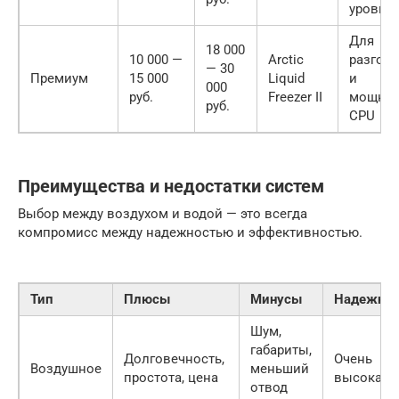
уровня
Для
18 000
10 000 —
Arctic
разгона
— 30
Премиум
15 000
Liquid
и
000
руб.
Freezer II
мощны
руб.
CPU
Преимущества и недостатки систем
Выбор между воздухом и водой — это всегда
компромисс между надежностью и эффективностью.
Тип
Плюсы
Минусы
Надежнос
Шум,
габариты,
Долговечность,
Очень
Воздушное
меньший
простота, цена
высокая
отвод