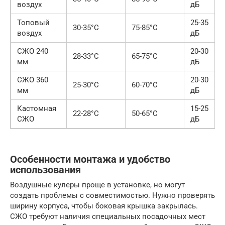
воздух
дБ
Топовый
25-35
30-35°C
75-85°C
воздух
дБ
СЖО 240
20-30
28-33°C
65-75°C
мм
дБ
СЖО 360
20-30
25-30°C
60-70°C
мм
дБ
Кастомная
15-25
22-28°C
50-65°C
СЖО
дБ
Особенности монтажа и удобство
использования
Воздушные кулеры проще в установке, но могут
создать проблемы с совместимостью. Нужно проверять
ширину корпуса, чтобы боковая крышка закрылась.
СЖО требуют наличия специальных посадочных мест