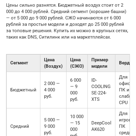
Цены сильно разнятся. Бюджетный воздух стоит от 2
000 до 4 000 рублей. Средний сегмент (хорошие башни)
— от 5 000 до 9 000 рублей. СЖО начинаются от 6 000
рублей за простые модели и доходят до 25 000 рублей
за топовые решения. Купить их можно в крупных сетях,
таких как DNS, Ситилинк или на маркетплейсах.
Цена
Цена
Пример
Сегмент
Вердик
(Воздух)
(СЖО)
модели
Для
6 000
ID-
2 000 —
офисны
— 9
COOLING
Бюджетный
4 000
ПК и
000
SE-224-
руб.
слабых
руб.
XTS
CPU
Для
10 000
5 000 —
игровы
— 15
DeepCool
Средний
9 000
ПК
000
AK620
руб.
средне
руб.