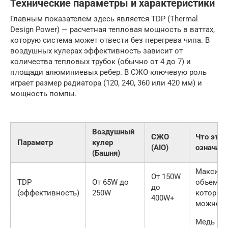
Технические параметры и характеристики
Главным показателем здесь является TDP (Thermal
Design Power) — расчетная тепловая мощность в ваттах,
которую система может отвести без перегрева чипа. В
воздушных кулерах эффективность зависит от
количества тепловых трубок (обычно от 4 до 7) и
площади алюминиевых ребер. В СЖО ключевую роль
играет размер радиатора (120, 240, 360 или 420 мм) и
мощность помпы.
Воздушный
СЖО
Что это
Параметр
кулер
(AIO)
означает
(Башня)
Максим
От 150W
TDP
От 65W до
объем те
до
(эффективность)
250W
который
400W+
можно о
Медь лу